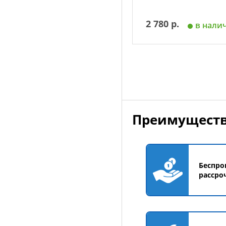
2 780 р.
в нали
Добавить в корзин
Преимуществ
Беспро
рассро