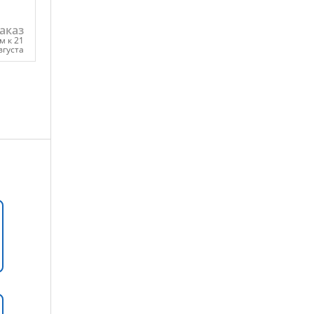
аказ
м к 21
вгуста
ну