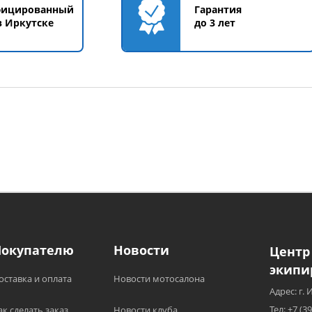
фицированный
Гарантия
в Иркутске
до 3 лет
Покупателю
Новости
Центр
экипи
оставка и оплата
Новости мотосалона
Адрес: г. 
Тел: +7 (3
ак сделать заказ
Новости клуба