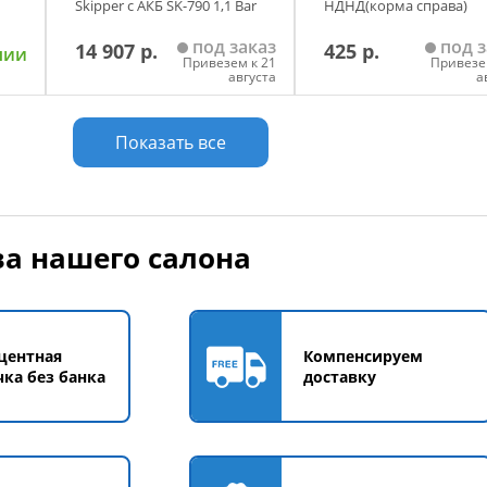
Skipper с АКБ SK-790 1,1 Bar
НДНД(корма справа)
под заказ
под з
14 907 р.
425 р.
чии
Привезем к 21
Привезе
августа
а
у
Добавить в корзину
Добавить в корзи
Показать все
а нашего салона
центная
Компенсируем
чка без банка
доставку