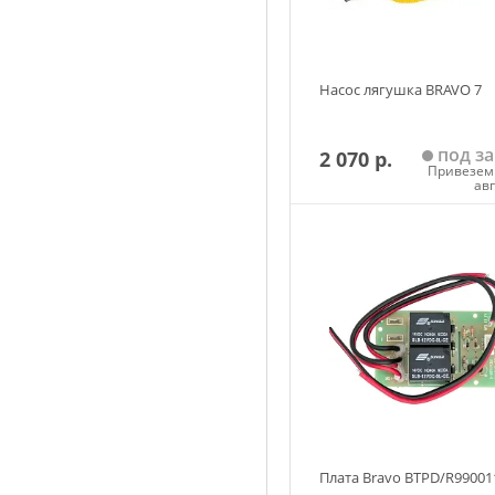
Насос лягушка BRAVO 7
под за
2 070 р.
Привезем 
ав
Добавить в корзин
Плата Bravo BTPD/R99001