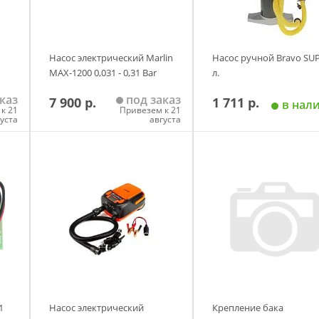
Насос электрический Marlin
Насос ручной Bravo SUP
MAX-1200 0,031 - 0,31 Bar
л.
каз
под заказ
7 900 р.
1 711 р.
в нал
к 21
Привезем к 21
густа
августа
у
Добавить в корзину
Добавить в корзи
1
Насос электрический
Крепление бака