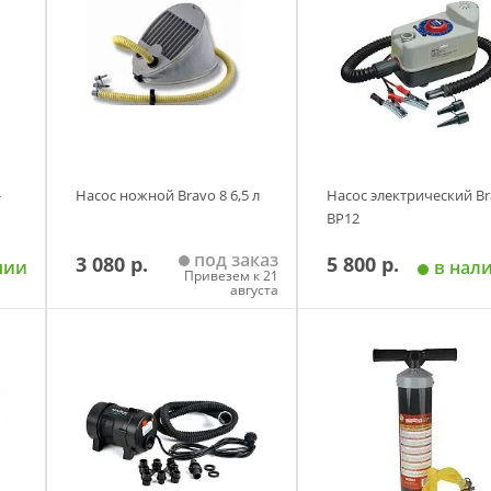
-
Насос ножной Bravo 8 6,5 л
Насос электрический B
BP12
под заказ
3 080 р.
5 800 р.
чии
в нал
Привезем к 21
августа
у
Добавить в корзину
Добавить в корзи