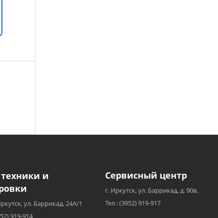
Сервисный центр
 техники и
ровки
г. Иркутск, ул. Баррикад, д. 90в.
Тел.: (3952) 919-917
Иркутск, ул. Баррикад, 24А/1
952) 919-914