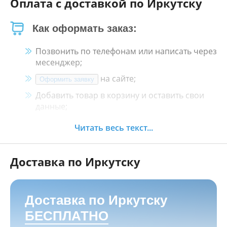
Оплата с доставкой по Иркутску
Как оформать заказ:
Позвонить по телефонам или написать через
месенджер;
на сайте;
Оформить заявку
Добавить товар в корзину и оставить свои
данные;
Менеджер свяжется с Вами в течение 30
Читать весь текст...
минут.
Доставка по Иркутску
Как оплатить:
Наличными, пластиковой картой, кредитной
картой и картой ХАЛВА в кассе нашего
Доставка по Иркутску
магазина по адресу
г. Иркутск, ул. Баррикад
БЕСПЛАТНО
24а, Мотосалон БАРС
;