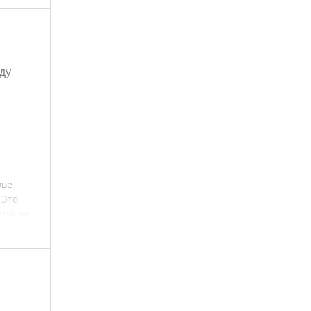
ду
ове
 Это
той же
ации