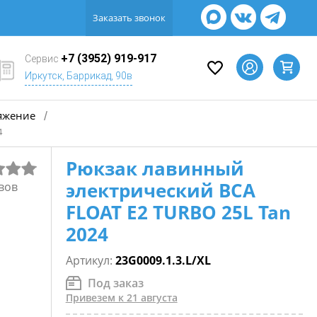
Заказать звонок
+7 (3952) 919-917
Сервис
Иркутск, Баррикад, 90в
яжение
/
4
Рюкзак лавинный
электрический BCA
вов
FLOAT E2 TURBO 25L Tan
2024
Артикул:
23G0009.1.3.L/XL
Под заказ
Привезем к 21 августа