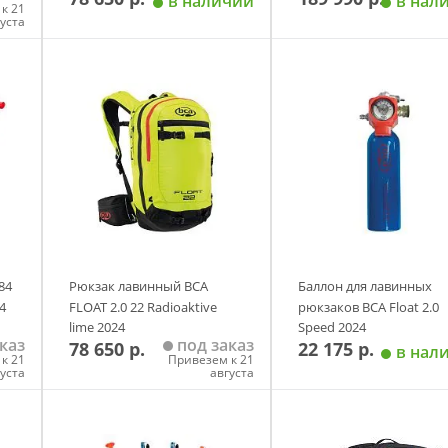
в наличии
в нал
к 21
им доступом
густа
у
Добавить в корзину
Добавить в корзи
зделитель отсека
емне
и на молнии
ацией
исовой подкладке
84
Рюкзак лавинный BCA
Баллон для лавинных
4
FLOAT 2.0 22 Radioaktive
рюкзаков BCA Float 2.0
нель с охлаждающими ребрами
lime 2024
Speed 2024
каз
под заказ
78 650 р.
22 175 р.
в нал
нель
к 21
Привезем к 21
густа
августа
ма/лист рамы
у
Добавить в корзину
Добавить в корзи
карманом для хранения