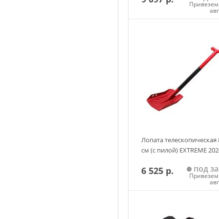
Привезем 
• Карман BC Link с внешн
ав
• Компрессионные ремни
Добавить в корзин
• Съемный внутренний ра
• Карман(ы) на поясном р
• Двойные плечевые ремн
• Совместимость с гидрат
• Карман для очков на фл
Лопата телескопическая 
см (с пилой) EXTREME 202
• Формованная задняя па
под за
6 525 р.
• Формованная задняя па
Привезем 
ав
• Внутренняя опорная ра
Добавить в корзин
• Набедренный ремень с 