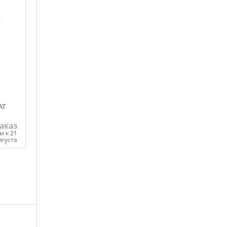
AT
аказ
м к 21
вгуста
ну
0