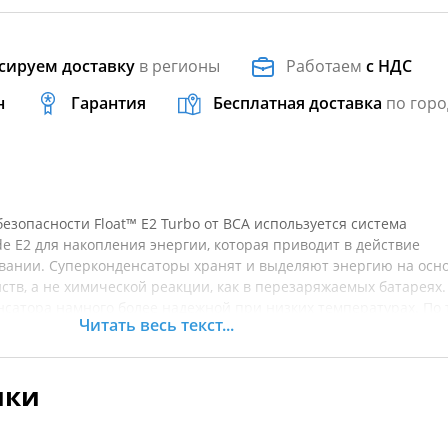
сируем доставку
в регионы
Работаем
с НДС
н
Гарантия
Бесплатная доставка
по горо
езопасности Float™ E2 Turbo от BCA используется система
de E2 для накопления энергии, которая приводит в действие
вании. Суперконденсаторы хранят и выделяют энергию на осн
ств, а не химической реакции, как в перезаряжаемых батареях.
нсатора намного более надежной при низких температурах. По 
Читать весь текст...
яся в суперконденсаторе, высвобождается быстрее при актив
 система E2 на 40 процентов меньше и на 25 процентов легче
ride E1 с подушкой безопасности объемом 162 литра.
ики