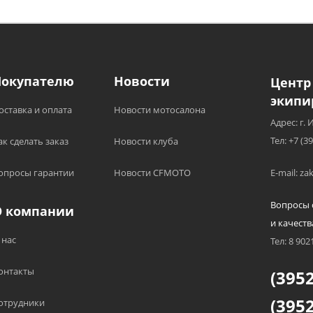
опускают три дополнительных развертывания и способны
ряженной в течение пяти месяцев при нормальном использова
Покупателю
Новости
Центр
экипи
оставка и оплата
Новости мотосалона
Адрес: г. 
Тел: +7 (3
ак сделать заказ
Новости клуба
опросы гарантии
Новости CFMOTO
E-mail: z
Вопросы 
О компании
и качеств
 нас
Тел: 8 902
онтакты
(3952
(3952
отрудники