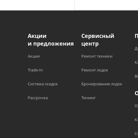
• Литиевые батареи AA д
поддерживать систему за
Акции
Сервисный
и предложения
центр
Д
Акции
Ремонт техники
К
Trade-In
Ремонт лодок
В
Система скидок
Бронирование лодок
Рассрочка
Тюнинг
О
К
С