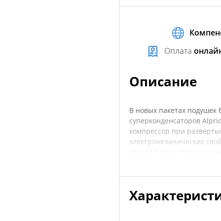
Компен
Оплата
онлай
Описание
В новых пакетах подушек б
суперконденсаторов Alpri
компрессор при разверты
электромеханических свой
делает работу суперконде
причине энергия, храняща
для развертывания. Новая
существующей системы Alp
Характерист