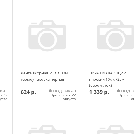
Лента якорная 25мм/30м
Линь ПЛАВАЮЩИЙ
термоупаковка черная
плоский 10мм/25м
(евроматок)
каз
под заказ
под з
624 р.
1 339 р.
к 22
Привезем к 22
Привезе
густа
августа
а
у
Добавить в корзину
Добавить в корзи