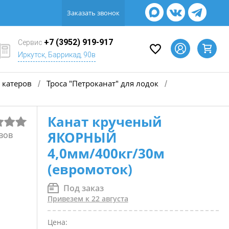
Заказать звонок
+7 (3952) 919-917
Сервис
Иркутск, Баррикад, 90в
 катеров
Троса "Петроканат" для лодок
/
/
Канат крученый
ЯКОРНЫЙ
вов
4,0мм/400кг/30м
(евромоток)
Под заказ
Привезем к 22 августа
Цена: