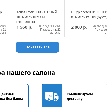
ер
Канат крученый ЯКОРНЫЙ
Шнур плетеный ЭКСТР
10,0мм/2500кг/30м
8,0мм/750кг/50м (бухта
(евромоток)
каз
под заказ
под з
1 560 р.
2 080 р.
к 22
Привезем к 22
Привезе
густа
августа
а
у
Добавить в корзину
Добавить в корзи
Показать все
а нашего салона
центная
Компенсируем
чка без банка
доставку