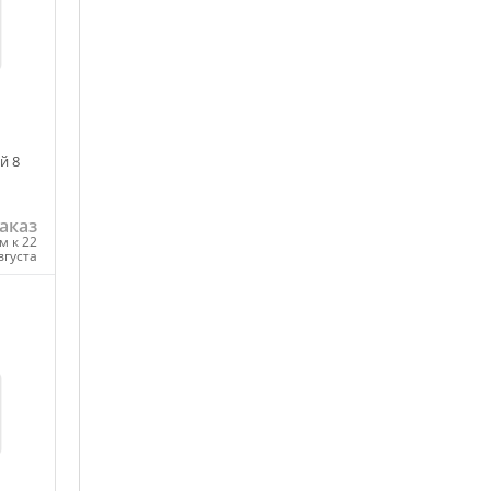
й 8
аказ
м к 22
вгуста
ну