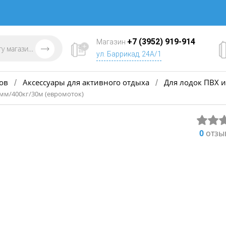
+7 (3952) 919-914
Магазин
ул. Баррикад, 24А/1
ов
Аксессуары для активного отдыха
Для лодок ПВХ и
/
/
мм/400кг/30м (евромоток)
0
отзы