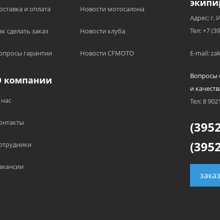
экипи
оставка и оплата
Новости мотосалона
Адрес: г. 
Тел: +7 (3
ак сделать заказ
Новости клуба
опросы гарантии
Новости CFMOTO
E-mail: z
Вопросы 
О компании
и качеств
 нас
Тел: 8 902
онтакты
(3952
(3952
отрудники
акансии
зака