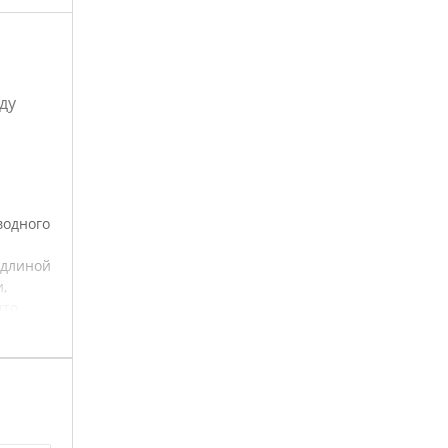
ду
водного
 длиной
,
что
ш
кой