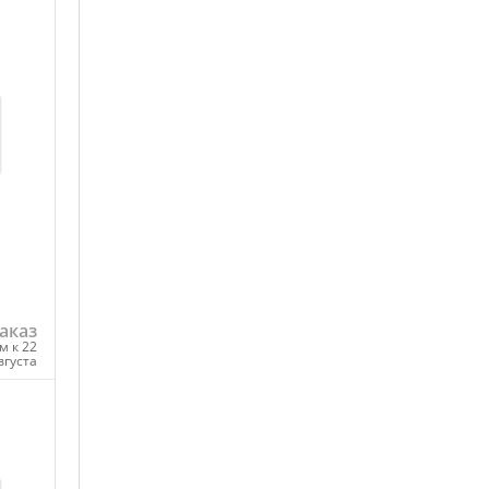
аказ
м к 22
вгуста
ну