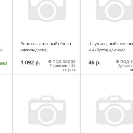
Линь спасательный (Конец
Шнур леерный плетены
ей
Александрова)
мм (бухта) Адмирал
под заказ
под з
1 092 р.
46 р.
чии
Привезем к 22
Привезе
августа
а
у
Добавить в корзину
Добавить в корзи