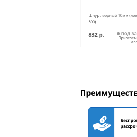
Шнур леерный 10мм (ле
500)
под за
832 р.
Привезем 
ав
Добавить в корзин
Преимуществ
Беспро
рассро