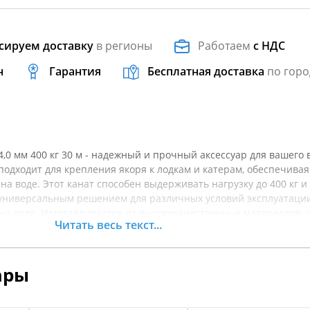
сируем доставку
в регионы
Работаем
с НДС
н
Гарантия
Бесплатная доставка
по горо
,0 мм 400 кг 30 м - надежный и прочный аксессуар для вашего 
подходит для крепления якоря к лодкам и катерам, обеспечивая
на воде. Этот канат способен выдерживать нагрузку до 400 кг и
о универсальным решением для различных условий эксплуатации
на воде. Изготавливается из высококачественных материалов, 
Читать весь текст...
ь и стойкость к воздействию влаги и ультрафиолетовых лучей.
легко помещается в инструментальный ящик. Убедитесь, что ва
под контролем с помощью этого надежного каната. Перед покуп
ары
арактеристики товара.