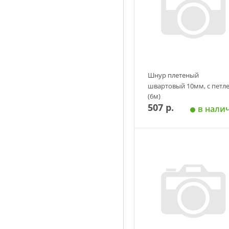
Шнур плетеный
швартовый 10мм, с петл
(6м)
507 р.
в нали
Добавить в корзин