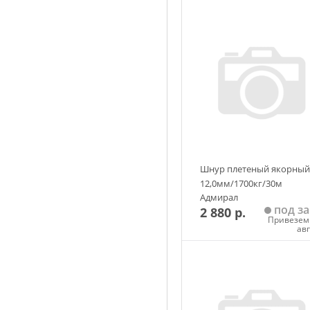
Шнур плетеный якорный
12,0мм/1700кг/30м
Адмирал
под за
2 880 р.
Привезем 
ав
Добавить в корзин