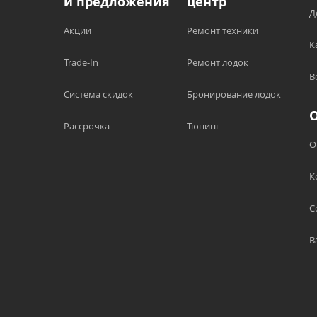
и предложения
центр
Д
Акции
Ремонт техники
К
Trade-In
Ремонт лодок
В
Система скидок
Бронирование лодок
Рассрочка
Тюнинг
О
К
С
В