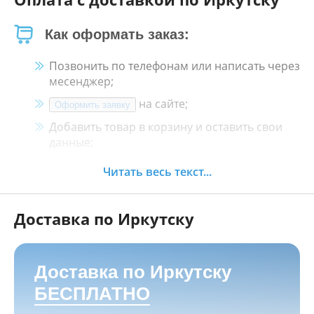
Как оформать заказ:
Позвонить по телефонам или написать через
месенджер;
на сайте;
Оформить заявку
Добавить товар в корзину и оставить свои
данные;
Менеджер свяжется с Вами в течение 30
Читать весь текст...
минут.
Доставка по Иркутску
Как оплатить:
Наличными, пластиковой картой, кредитной
картой и картой ХАЛВА в кассе нашего
Доставка по Иркутску
магазина по адресу
г. Иркутск, ул. Баррикад
БЕСПЛАТНО
24а, Мотосалон БАРС
;