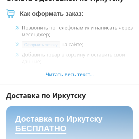
Как оформать заказ:
Позвонить по телефонам или написать через
месенджер;
на сайте;
Оформить заявку
Добавить товар в корзину и оставить свои
данные;
Менеджер свяжется с Вами в течение 30
Читать весь текст...
минут.
Доставка по Иркутску
Как оплатить:
Наличными, пластиковой картой, кредитной
картой и картой ХАЛВА в кассе нашего
Доставка по Иркутску
магазина по адресу
г. Иркутск, ул. Баррикад
БЕСПЛАТНО
24а, Мотосалон БАРС
;