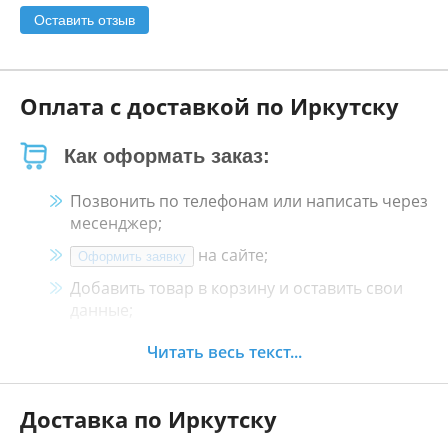
Оставить отзыв
Оплата с доставкой по Иркутску
Как оформать заказ:
Позвонить по телефонам или написать через
месенджер;
на сайте;
Оформить заявку
Добавить товар в корзину и оставить свои
данные;
Менеджер свяжется с Вами в течение 30
Читать весь текст...
минут.
Доставка по Иркутску
Как оплатить: