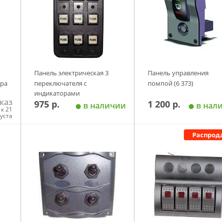
Панель электрическая 3
Панель управления
ора
переключателя с
помпой (6 373)
индикаторами
каз
975 р.
1 200 р.
в наличии
в нал
к 21
густа
Распрод
у
Добавить в корзину
Добавить в корзи