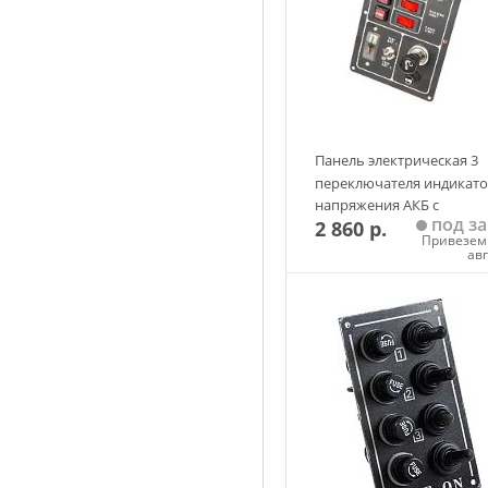
Панель электрическая 3
переключателя индикат
напряжения АКБ с
под за
2 860 р.
вольтметром и
Привезем 
прикуривателем Skippe
ав
Добавить в корзин