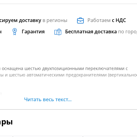
сируем доставку
в регионы
Работаем
с НДС
н
Гарантия
Бесплатная доставка
по горо
я оснащена шестью двухпозиционными переключателями с
ы и шестью автоматическими предохранителями (вертикально
В
Читать весь текст...
ары
айвань