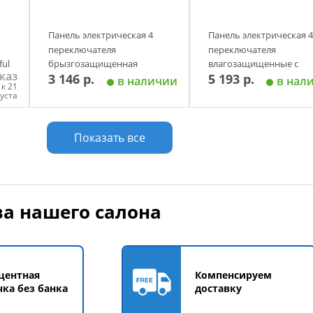
Панель электрическая 4
Панель электрическая 4
переключателя
переключателя
ul
брызгозащищенная
влагозащищенные с
каз
3 146 р.
5 193 р.
индикаторами Skipper
в наличии
в нал
к 21
густа
у
Добавить в корзину
Добавить в корзи
Показать все
а нашего салона
центная
Компенсируем
чка без банка
доставку