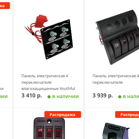
жа
Панель электрическая 4
Панель электрическая 4
переключателя
переключателя
ми
влагозащищенные Youthful
3 410 р.
3 939 р.
чии
в наличии
в нал
Распродажа
Распрод
у
Добавить в корзину
Добавить в корзи