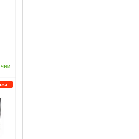
ичии
ажа
ну