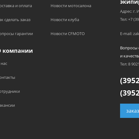
экипи
оставка и оплата
Новости мотосалона
Адрес: г. 
Тел: +7 (3
ак сделать заказ
Новости клуба
опросы гарантии
Новости CFMOTO
E-mail: z
Вопросы 
О компании
и качеств
 нас
Тел: 8 902
онтакты
(3952
(3952
отрудники
акансии
зака