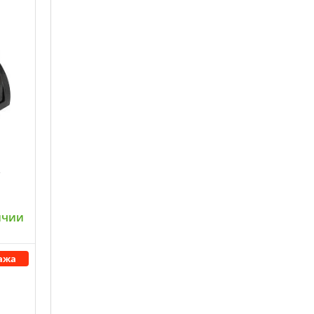
ичии
ажа
ну