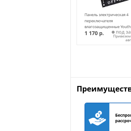
Панель электрическая 4
переключателя
влагозащищенные Youthf
под за
1 170 р.
(1 959)
Привезем 
ав
Добавить в корзин
Преимуществ
Беспро
рассро