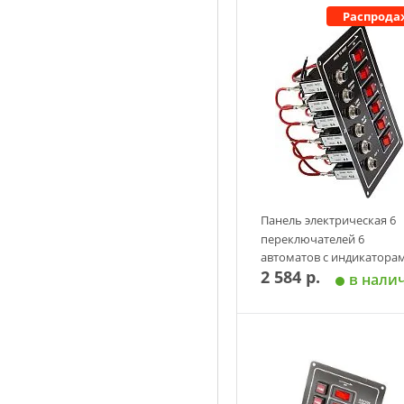
Распрода
Панель электрическая 6
переключателей 6
автоматов с индикатора
2 584 р.
Youthful
в нали
Добавить в корзин