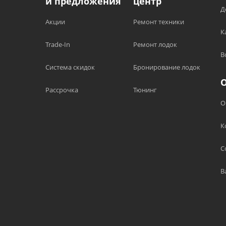
и предложения
центр
Д
Акции
Ремонт техники
К
Trade-In
Ремонт лодок
В
Система скидок
Бронирование лодок
Рассрочка
Тюнинг
О
К
С
В