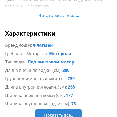
имеет особое значение.
Читать весь текст...
Мы считаем, что без постоянного совершенствования не
будет успеха.
Характеристики
Настало время показать, как соответствуют наши дела
нашим идейным ценностям.
Бренд лодки:
Флагман
Мы рады представить новейшую разработку нашей
Гребная | Моторная:
Моторная
компании — двухкорпусное судно с дном различных
модификаций.
Тип лодки:
Под винтовой мотор
Длина внешняя лодки, (см):
380
Двухкорпусное судно это уникальная разработка, не
похожая ни на одну надувную конструкцию, известную в
Грузоподъемность лодки, (кг):
750
маломерном судостроении. Доказательством этого факта
Длина внутренняя лодки, (см):
268
служит выдача Федеральной службой по
интеллектуальной собственности патента на
Ширина внешняя лодки (см):
177
ИЗОБРЕТЕНИЕ и шесть патентов на полезные модели.
Ширина внутренняя лодки (см):
78
Двухкорпусное маломерное судно состоит из верхнего
Показать все..
надувного корпуса U-образный формы и второго нижнего