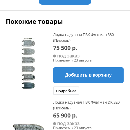
надувного корпуса, образующую форму днища, например,
плоскую, килеватую, катамаранную, тримаранную,
канальную.
Похожие товары
В отличие от известных конструкций надувных
маломерных судов, в двухкорпусном маломерном
Лодка надувная ПВХ Флагман 380
судне, U-образный надувной верхний корпус и нижний
(Пиксель)
корпус соединяются друг с др
75 500 р.
под заказ
Привезем к 23 августа
Добавить в корзину
Подробнее
Лодка надувная ПВХ Флагман DK 320
(Пиксель)
65 900 р.
под заказ
Привезем к 23 августа