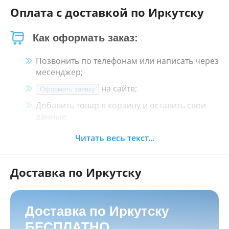
Оплата с доставкой по Иркутску
Как оформать заказ:
Позвонить по телефонам или написать через
месенджер;
на сайте;
Оформить заявку
Добавить товар в корзину и оставить свои
данные;
Менеджер свяжется с Вами в течение 30
Читать весь текст...
минут.
Доставка по Иркутску
Как оплатить:
Наличными, пластиковой картой, кредитной
картой и картой ХАЛВА в кассе нашего
Доставка по Иркутску
магазина по адресу
г. Иркутск, ул. Баррикад
БЕСПЛАТНО