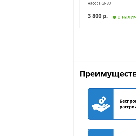
насоса GP80
3 800 р.
в нали
Добавить в корзин
Преимуществ
Беспро
рассро