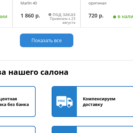
Marlin 40
оригинал
под заказ
1 860 р.
720 р.
чии
в нал
Привезем к 23
августа
у
Добавить в корзину
Добавить в корзи
Показать все
а нашего салона
центная
Компенсируем
чка без банка
доставку