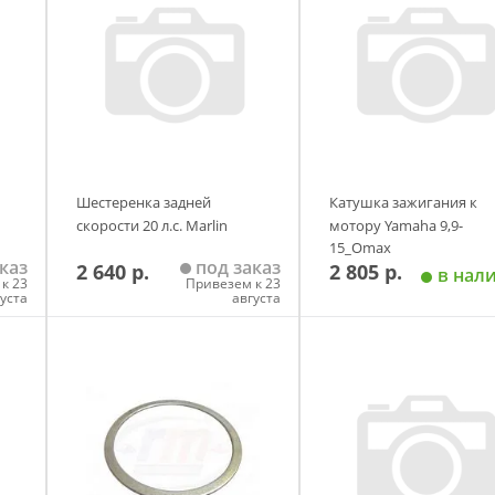
Шестеренка задней
Катушка зажигания к
скорости 20 л.с. Marlin
мотору Yamaha 9,9-
15_Omax
каз
под заказ
2 640 р.
2 805 р.
в нал
к 23
Привезем к 23
густа
августа
у
Добавить в корзину
Добавить в корзи