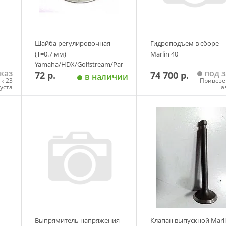
Шайба регулировочная
Гидроподъем в сборе
(T=0.7 мм)
Marlin 40
Yamaha/HDX/Golfstream/Parsun
каз
под з
72 р.
74 700 р.
25-30
в наличии
к 23
Привезе
густа
а
у
Добавить в корзину
Добавить в корзи
Выпрямитель напряжения
Клапан выпускной Marli