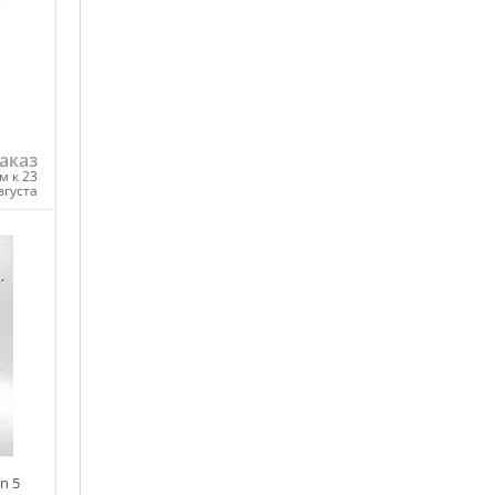
аказ
м к 23
вгуста
ну
n 5