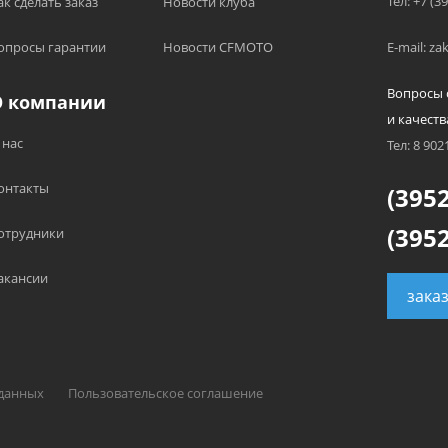
Тел: +7 (3
ак сделать заказ
Новости клуба
опросы гарантии
Новости CFMOTO
E-mail: z
Вопросы 
О компании
и качеств
 нас
Тел: 8 902
онтакты
(3952
(3952
отрудники
акансии
зака
 данных
Пользовательское соглашение