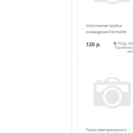
Уплотнение трубки
охлаждения 9.8 marlin
под за
120 р.
Привезем 
ав
Добавить в корзин
Плата электрического