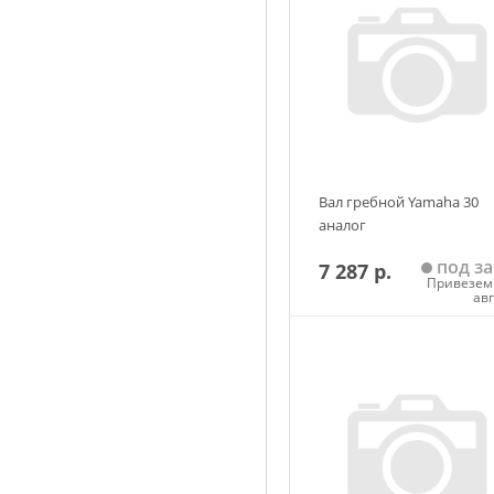
Вал гребной Yamaha 30
аналог
под за
7 287 р.
Привезем 
ав
Добавить в корзин