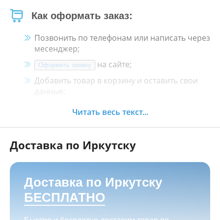
Как оформать заказ:
Позвонить по телефонам или написать через
месенджер;
на сайте;
Оформить заявку
Добавить товар в корзину и оставить свои
данные;
Менеджер свяжется с Вами в течение 30
Читать весь текст...
минут.
Доставка по Иркутску
Как оплатить:
Наличными, пластиковой картой, кредитной
картой и картой ХАЛВА в кассе нашего
Доставка по Иркутску
магазина по адресу
г. Иркутск, ул. Баррикад
БЕСПЛАТНО
24а, Мотосалон БАРС
;
Переводом на корпоративную карту