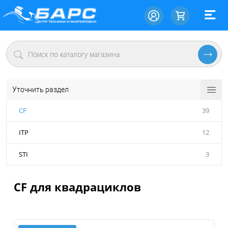
Уточнить раздел
CF
39
ITP
12
STI
3
CF для квадрациклов