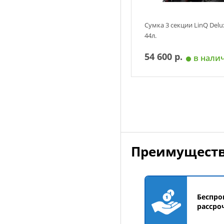
Сумка 3 секции LinQ Delu
44л.
54 600 р.
в нали
Добавить в корзин
Преимуществ
Беспро
рассро