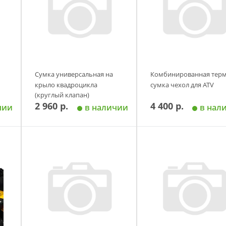
Сумка универсальная на
Комбинированная терм
крыло квадроцикла
сумка чехол для ATV
(круглый клапан)
2 960 р.
4 400 р.
чии
в наличии
в нал
у
Добавить в корзину
Добавить в корзи
Размер
Камуфляж
(многоцветный: черный,