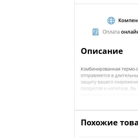
Компен
Оплата
онлай
Описание
Комбинированная термо-су
отправляется в длительны
защиту вашего снаряжени
продуктов и напитков. Вы
экипировку, что делает е
Сумка выполнена из проч
долговечность и защиту от
универсальным креплениям
Похожие тов
необходимые вещи, но и б
рекомендуется уточнять х