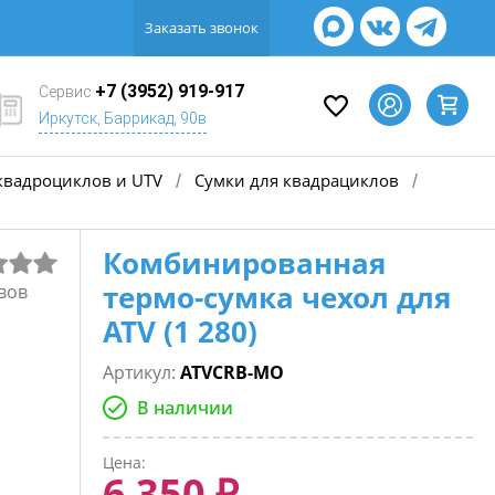
Заказать звонок
+7 (3952) 919-917
Сервис
Иркутск, Баррикад, 90в
квадроциклов и UTV
Сумки для квадрациклов
/
/
Комбинированная
термо-сумка чехол для
вов
ATV (1 280)
Артикул:
ATVCRB-MO
В наличии
Цена:
6 350 ₽