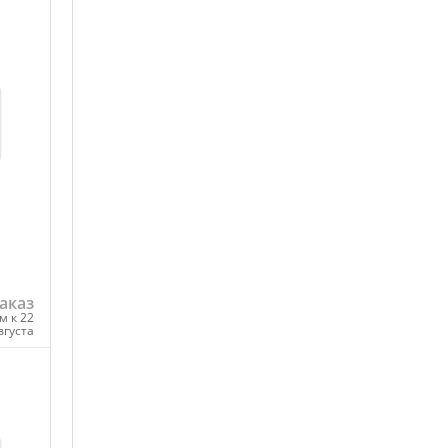
аказ
м к 22
вгуста
ну