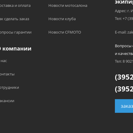
экипи
оставка и оплата
Новости мотосалона
Адрес: г. 
Тел: +7 (3
ак сделать заказ
Новости клуба
опросы гарантии
Новости CFMOTO
E-mail: z
Вопросы 
О компании
и качеств
 нас
Тел: 8 902
онтакты
(3952
(3952
отрудники
акансии
зака