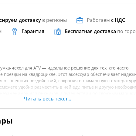
сируем доставку
в регионы
Работаем
с НДС
н
Гарантия
Бесплатная доставка
по горо
мка-чехол для ATV — идеальное решение для тех, кто часто
е поездки на квадроцикле. Этот аксессуар обеспечивает надеж
я от внешних воздействий, сохраняя оптимальную температуру
 сможете удобно разместить в ней еду, питье и другую необход
ё незаменимой для пикников и путешествий по сложным маршру
Читать весь текст...
ных и водоотталкивающих материалов, которые гарантируют
 влаги. Ее можно легко крепить на квадроцикл благодаря
. Просторный внутренний отсек позволит не только размести
ары
ыстро получать к ним доступ во время остановок. Перед покупк
арактеристики товара.