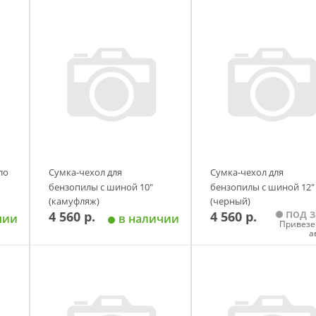
ло
Сумка-чехол для
Сумка-чехол для
бензопилы с шиной 10"
бензопилы с шиной 12"
(камуфляж)
(черный)
под з
4 560 р.
4 560 р.
чии
в наличии
Привезе
а
у
Добавить в корзину
Добавить в корзи