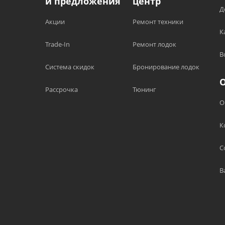
и предложения
центр
Д
Акции
Ремонт техники
К
Trade-In
Ремонт лодок
В
Система скидок
Бронирование лодок
Рассрочка
Тюнинг
О
К
С
В