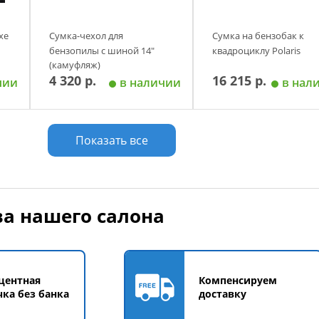
серый, коричневый)
Серый
Синий
xe
Сумка-чехол для
Сумка на бензобак к
бензопилы с шиной 14"
квадроциклу Polaris
(камуфляж)
4 320 р.
16 215 р.
чии
в наличии
в нал
у
Добавить в корзину
Добавить в корзи
Показать все
а нашего салона
центная
Компенсируем
чка без банка
доставку