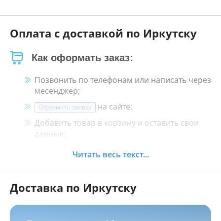
Оплата с доставкой по Иркутску
Как оформать заказ:
Позвонить по телефонам или написать через
месенджер;
на сайте;
Оформить заявку
Добавить товар в корзину и оставить свои
данные;
Менеджер свяжется с Вами в течение 30
Читать весь текст...
минут.
Доставка по Иркутску
Как оплатить:
Наличными, пластиковой картой, кредитной