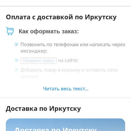
Оплата с доставкой по Иркутску
Как оформать заказ:
Позвонить по телефонам или написать через
месенджер;
на сайте;
Оформить заявку
Добавить товар в корзину и оставить свои
данные;
Менеджер свяжется с Вами в течение 30
Читать весь текст...
минут.
Доставка по Иркутску
Как оплатить:
Наличными, пластиковой картой, кредитной
картой и картой ХАЛВА в кассе нашего
Доставка по Иркутску