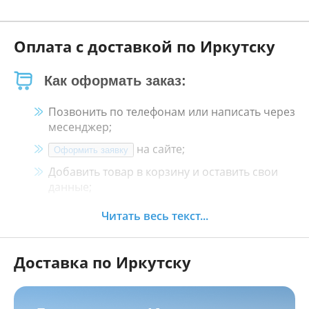
Оплата с доставкой по Иркутску
Как оформать заказ:
Позвонить по телефонам или написать через
месенджер;
на сайте;
Оформить заявку
Добавить товар в корзину и оставить свои
данные;
Менеджер свяжется с Вами в течение 30
Читать весь текст...
минут.
Доставка по Иркутску
Как оплатить:
Наличными, пластиковой картой, кредитной