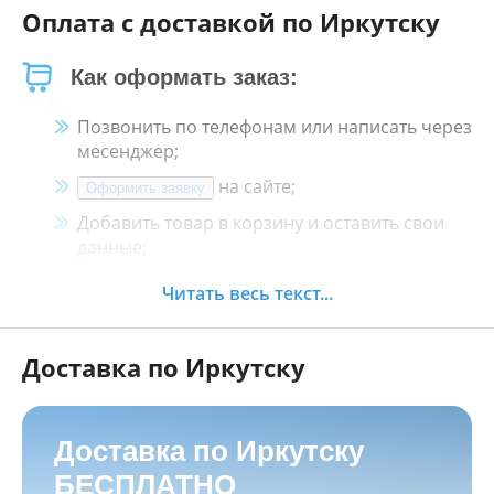
Оплата с доставкой по Иркутску
Как оформать заказ:
Позвонить по телефонам или написать через
месенджер;
на сайте;
Оформить заявку
Добавить товар в корзину и оставить свои
данные;
Менеджер свяжется с Вами в течение 30
Читать весь текст...
минут.
Доставка по Иркутску
Как оплатить:
Наличными, пластиковой картой, кредитной
картой и картой ХАЛВА в кассе нашего
Доставка по Иркутску
магазина по адресу
г. Иркутск, ул. Баррикад
БЕСПЛАТНО
24а, Мотосалон БАРС
;