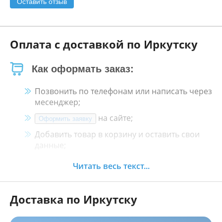
Оставить отзыв
Оплата с доставкой по Иркутску
Как оформать заказ:
Позвонить по телефонам или написать через
месенджер;
на сайте;
Оформить заявку
Добавить товар в корзину и оставить свои
данные;
Менеджер свяжется с Вами в течение 30
Читать весь текст...
минут.
Доставка по Иркутску
Как оплатить: