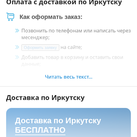
Оплата с доставкой по Иркутску
Как оформать заказ:
Позвонить по телефонам или написать через
месенджер;
на сайте;
Оформить заявку
Добавить товар в корзину и оставить свои
данные;
Менеджер свяжется с Вами в течение 30
Читать весь текст...
минут.
Доставка по Иркутску
Как оплатить:
Наличными, пластиковой картой, кредитной
картой и картой ХАЛВА в кассе нашего
Доставка по Иркутску
магазина по адресу
г. Иркутск, ул. Баррикад
БЕСПЛАТНО
24а, Мотосалон БАРС
;