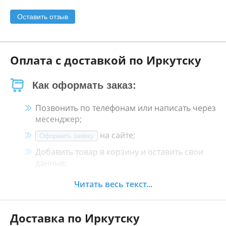
Оставить отзыв
Оплата с доставкой по Иркутску
Как оформать заказ:
Позвонить по телефонам или написать через
месенджер;
на сайте;
Оформить заявку
Добавить товар в корзину и оставить свои
данные;
Менеджер свяжется с Вами в течение 30
Читать весь текст...
минут.
Доставка по Иркутску
Как оплатить: