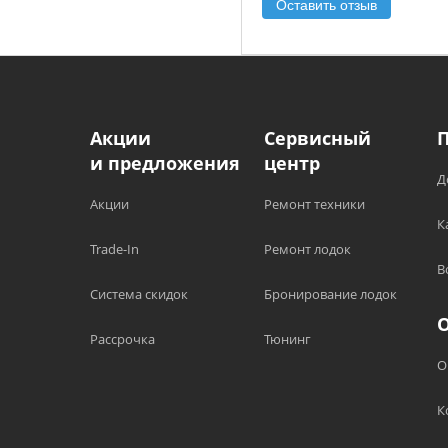
Оставить отзыв
Акции
Сервисный
и предложения
центр
Д
Акции
Ремонт техники
К
Trade-In
Ремонт лодок
В
Система скидок
Бронирование лодок
Рассрочка
Тюнинг
О
К