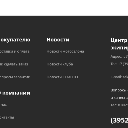
Покупателю
Новости
Центр
экипи
оставка и оплата
Новости мотосалона
Адрес: г. 
Тел: +7 (3
ак сделать заказ
Новости клуба
опросы гарантии
Новости CFMOTO
E-mail: z
Вопросы 
О компании
и качеств
 нас
Тел: 8 902
онтакты
(3952