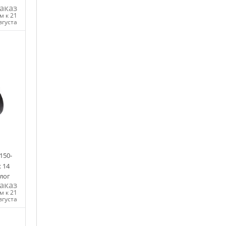
аказ
м к 21
вгуста
ну
150-
х 14
лог
аказ
м к 21
вгуста
ну