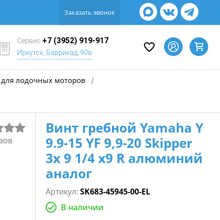
Заказать звонок
+7 (3952) 919-917
Сервис
Иркутск, Баррикад, 90в
для лодочных моторов
/
Винт гребной Yamaha Y
9.9-15 YF 9,9-20 Skipper
вов
3х 9 1/4 х9 R алюминий
аналог
Артикул:
SK683-45945-00-EL
В наличии