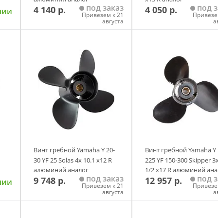
под заказ
под з
4 140 р.
4 050 р.
чии
Привезем к 21
Привезе
августа
а
у
Добавить в корзину
Добавить в корзи
Винт гребной Yamaha Y 20-
Винт гребной Yamaha Y 
30 YF 25 Solas 4х 10.1 х12 R
225 YF 150-300 Skipper 3
алюминий аналог
1/2 х17 R алюминий ана
под заказ
под з
9 748 р.
12 957 р.
чии
Привезем к 21
Привезе
августа
а
у
Добавить в корзину
Добавить в корзи