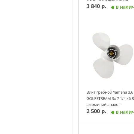
3 840 р.
аналог
в нали
Добавить в корзин
Винт гребной Yamaha 3.6
GOLFSTREAM 3х 7 1/4 х6 R
алюминий аналог
2 500 р.
в нали
Добавить в корзин