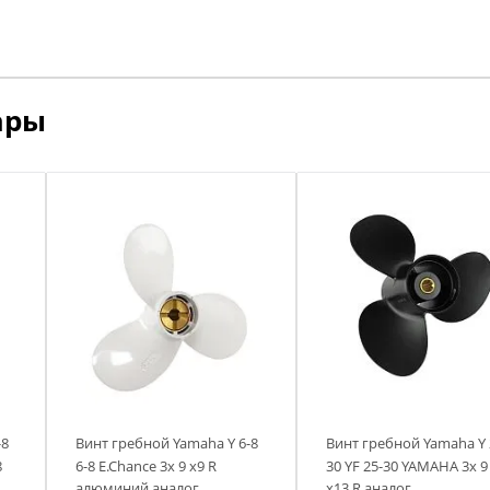
мя
ремя
ремя
ремя
ары
-8
Винт гребной Yamaha Y 6-8
Винт гребной Yamaha Y 
8
6-8 E.Chance 3х 9 х9 R
30 YF 25-30 YAMAHA 3х 9
алюминий аналог
х13 R аналог