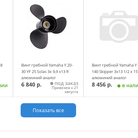
-8
Винт гребной Yamaha Y 20-
Винт гребной Yamaha Y 
30 YF 25 Solas 3х 9,9 х13 R
140 Skipper 3х13 1/2 х 15
алюминий аналог
алюминий аналог
под заказ
6 840 р.
8 456 р.
чии
в нал
Привезем к 21
августа
у
Добавить в корзину
Добавить в корзи
Показать все