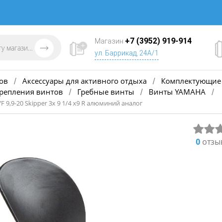
+7 (3952) 919-914
Магазин
ул. Баррикад, 24А/1
ов
Аксессуары для активного отдыха
Комплектующие 
/
/
крепления винтов
Гребные винты
Винты YAMAHA
/
/
/
F 9,9-20 Skipper 3х 9 1/4 х9 R алюминий аналог
0
отзы