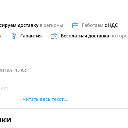
сируем доставку
в регионы
Работаем
с НДС
н
Гарантия
Бесплатная доставка
по горо
) 9.9- 15 л.с.
9 гг.
г.
Читать весь текст...
9 гг.
т. время
ики
т. время