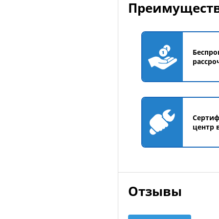
Преимуществ
Беспро
рассро
Серти
центр 
Отзывы