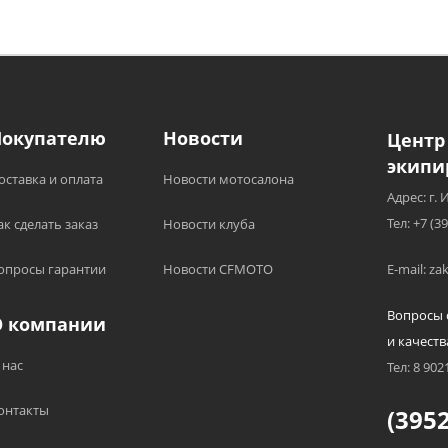
Покупателю
Новости
Центр
экипи
оставка и оплата
Новости мотосалона
Адрес: г. 
Тел: +7 (3
ак сделать заказ
Новости клуба
опросы гарантии
Новости CFMOTO
E-mail: z
Вопросы 
О компании
и качеств
 нас
Тел: 8 902
онтакты
(3952