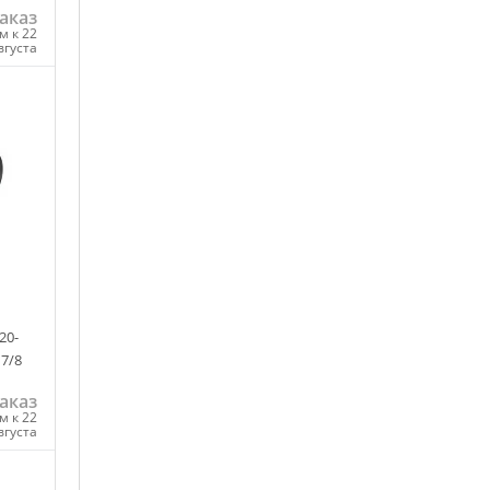
аказ
м к 22
вгуста
ну
20-
 7/8
аказ
м к 22
вгуста
ну