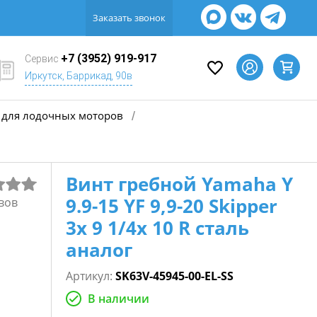
Заказать звонок
+7 (3952) 919-917
Сервис
Иркутск, Баррикад, 90в
для лодочных моторов
/
Винт гребной Yamaha Y
9.9-15 YF 9,9-20 Skipper
вов
3х 9 1/4x 10 R сталь
аналог
Артикул:
SK63V-45945-00-EL-SS
В наличии