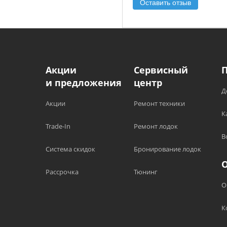
Оставить отзыв
Акции
Сервисный
и предложения
центр
Д
Акции
Ремонт техники
К
Trade-In
Ремонт лодок
В
Система скидок
Бронирование лодок
Рассрочка
Тюнинг
О
К