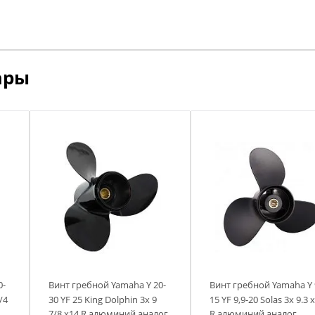
мя
ремя
ремя
ремя
ары
0-
Винт гребной Yamaha Y 20-
Винт гребной Yamaha Y 9
/4
30 YF 25 King Dolphin 3х 9
15 YF 9,9-20 Solas 3х 9.3 
7/8 х14 R алюминий аналог
R алюминий аналог