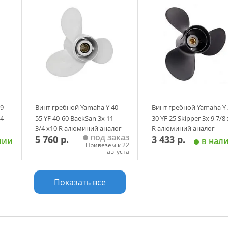
9-
Винт гребной Yamaha Y 40-
Винт гребной Yamaha Y 
/4
55 YF 40-60 BaekSan 3х 11
30 YF 25 Skipper 3х 9 7/8
3/4 х10 R алюминий аналог
R алюминий аналог
под заказ
5 760 р.
3 433 р.
чии
в нал
Привезем к 22
августа
у
Добавить в корзину
Добавить в корзи
Показать все