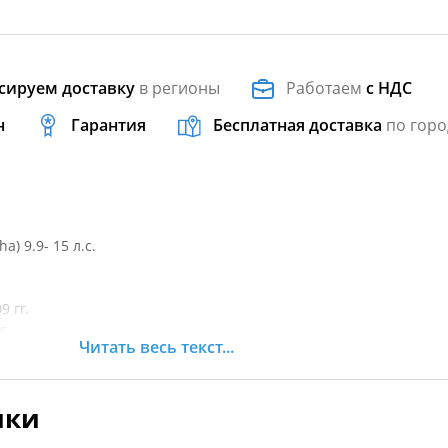
сируем доставку
в регионы
Работаем
с НДС
н
Гарантия
Бесплатная доставка
по горо
) 9.9- 15 л.с.
9 гг.
г.
Читать весь текст...
9 гг.
т. время
ики
т. время