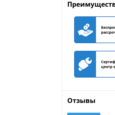
Преимуществ
Беспро
рассро
Серти
центр 
Отзывы