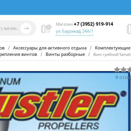
+7 (3952) 919-914
Магазин
ул. Баррикад, 24А/1
ов
Аксессуары для активного отдыха
Комплектующие 
/
/
крепления винтов
Винты разборные
/
/
Винт гребной Yamaha
0
отзы