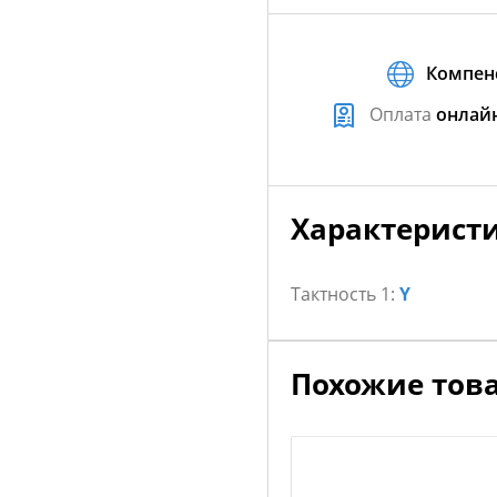
Компен
Оплата
онлай
Характерист
Тактность 1:
Y
Похожие тов