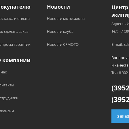
Покупателю
Новости
Центр
экипи
оставка и оплата
Новости мотосалона
Адрес: г. 
Тел: +7 (3
ак сделать заказ
Новости клуба
опросы гарантии
Новости CFMOTO
E-mail: z
Вопросы 
О компании
и качеств
 нас
Тел: 8 902
онтакты
(3952
(3952
отрудники
акансии
зака