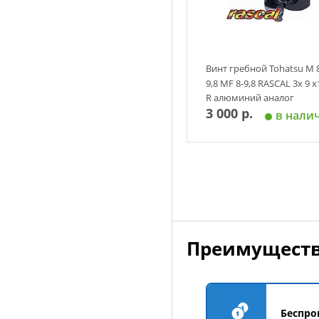
Винт гребной Tohatsu M 
9,8 MF 8-9,8 RASCAL 3х 9 х
R алюминий аналог
3 000 р.
в нали
Добавить в корзин
Преимуществ
Беспро