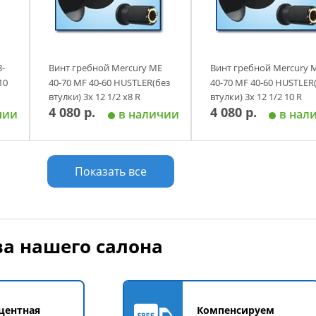
8-
Винт гребной Mercury ME
Винт гребной Mercury 
10
40-70 MF 40-60 HUSTLER(без
40-70 MF 40-60 HUSTLER
втулки) 3х 12 1/2 х8 R
втулки) 3х 12 1/2 10 R
4 080 р.
4 080 р.
алюминий аналог
алюминий аналог
чии
в наличии
в нал
у
Добавить в корзину
Добавить в корзи
Показать все
а нашего салона
центная
Компенсируем