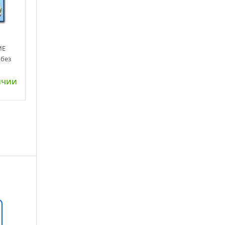
ME
(без
ичии
ну