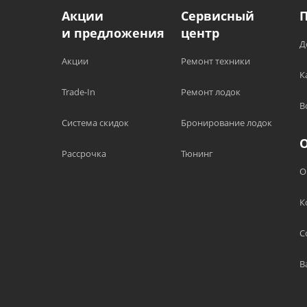
Акции
Сервисный
и предложения
центр
Д
Акции
Ремонт техники
К
Trade-In
Ремонт лодок
В
Система скидок
Бронирование лодок
Рассрочка
Тюнинг
О
К
С
В