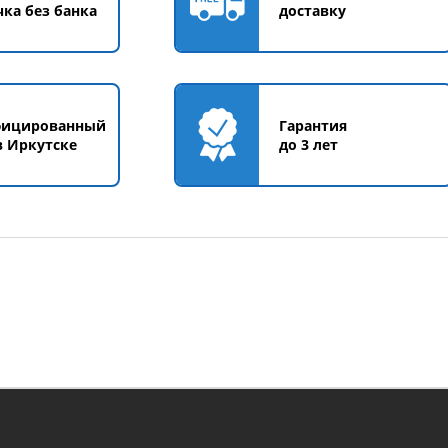
чка без банка
доставку
фицированный
Гарантия
в Иркутске
до 3 лет