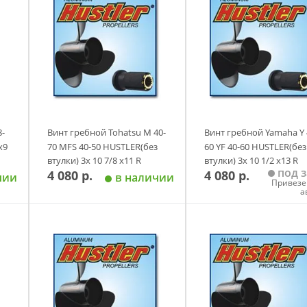
8-
Винт гребной Tohatsu M 40-
Винт гребной Yamaha Y 
х9
70 MFS 40-50 HUSTLER(без
60 YF 40-60 HUSTLER(без
втулки) 3х 10 7/8 х11 R
втулки) 3х 10 1/2 х13 R
под з
4 080 р.
4 080 р.
алюминий аналог
алюминий аналог
чии
в наличии
Привезе
а
у
Добавить в корзину
Добавить в корзи