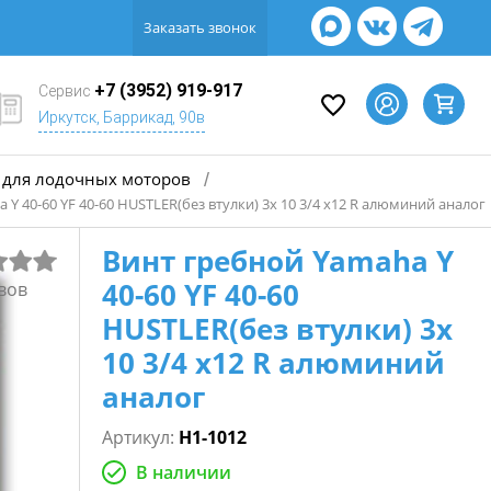
Заказать звонок
+7 (3952) 919-917
Сервис
Иркутск, Баррикад, 90в
для лодочных моторов
/
 Y 40-60 YF 40-60 HUSTLER(без втулки) 3х 10 3/4 х12 R алюминий аналог
Винт гребной Yamaha Y
40-60 YF 40-60
вов
HUSTLER(без втулки) 3х
10 3/4 х12 R алюминий
аналог
Артикул:
H1-1012
В наличии