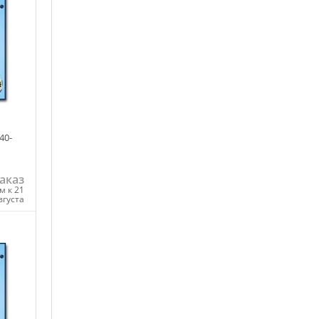
40-
аказ
м к 21
вгуста
ну