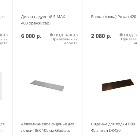
для
Диван надувной S-MAX
Банка (лавка) Ротан 420
400(оранж/сер)
каз
под заказ
под з
6 000 р.
2 080 р.
к 22
Привезем к 22
Привезе
густа
августа
а
у
Добавить в корзину
Добавить в корзи
для
Аллюминиевое сиденье для
Сиденье для лодки ПВХ
or
лодки ПВХ 105 см Gladiator
Флагман DK420