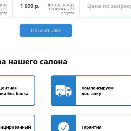
каз
под заказ
1 690 р.
Цена по запрос
к 22
Привезем к 22
густа
августа
Запросить цен
у
Добавить в корзину
Показать все
а нашего салона
центная
Компенсируем
чка без банка
доставку
фицированный
Гарантия