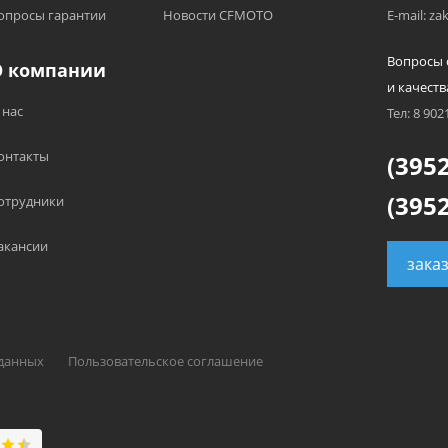
опросы гарантии
Новости CFMOTO
E-mail: z
Вопросы 
О компании
и качеств
 нас
Тел: 8 902
онтакты
(3952
(3952
отрудники
акансии
зака
 данных
Пользовательское соглашение