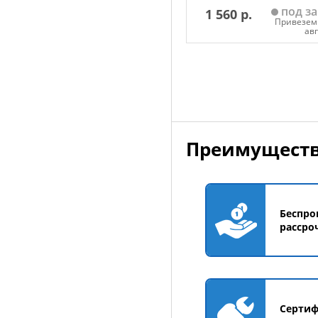
под за
1 560 р.
Привезем 
ав
Добавить в корзин
Преимуществ
Беспро
рассро
Серти