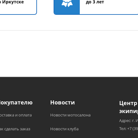
в Иркутске
до 3 лет
Покупателю
Новости
Центр
экипи
оставка и оплата
Новости мотосалона
Адрес: г. 
Тел: +7 (3
ак сделать заказ
Новости клуба