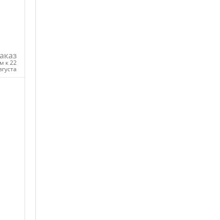
аказ
м к 22
вгуста
ну