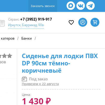
Заказать звонок
+7 (3952) 919-917
Сервис
Иркутск, Баррикад, 90в
 катеров
Банки
/
/
Сиденье для лодки ПВХ
DP 90см тёмно-
вов
коричневыё
Под заказ
Привезем к 22 августа
Цена:
1 430 ₽