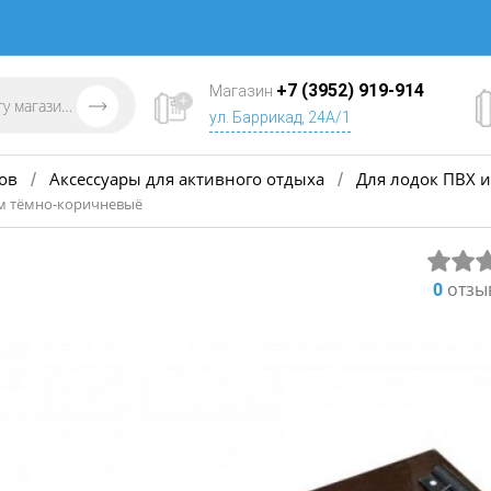
+7 (3952) 919-914
Магазин
ул. Баррикад, 24А/1
ов
Аксессуары для активного отдыха
Для лодок ПВХ и
/
/
см тёмно-коричневыё
0
отзы