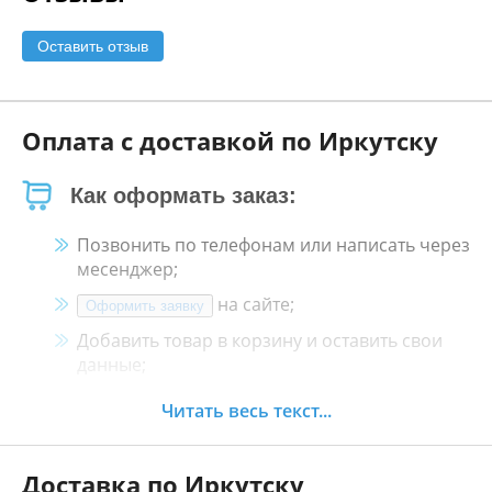
Оставить отзыв
Оплата с доставкой по Иркутску
Как оформать заказ:
Позвонить по телефонам или написать через
месенджер;
на сайте;
Оформить заявку
Добавить товар в корзину и оставить свои
данные;
Менеджер свяжется с Вами в течение 30
Читать весь текст...
минут.
Доставка по Иркутску
Как оплатить: