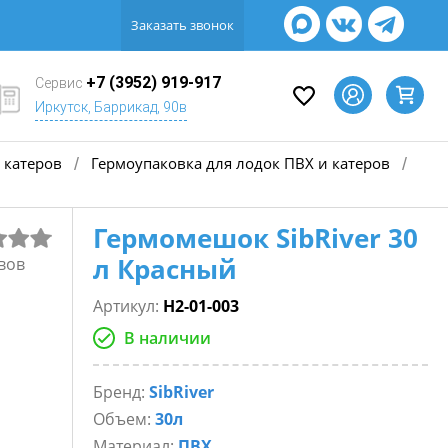
Заказать звонок
+7 (3952) 919-917
Сервис
Иркутск, Баррикад, 90в
 катеров
Гермоупаковка для лодок ПВХ и катеров
/
/
Гермомешок SibRiver 30
л Красный
вов
Артикул:
Н2-01-003
В наличии
Бренд:
SibRiver
Объем:
30л
Материал:
ПВХ