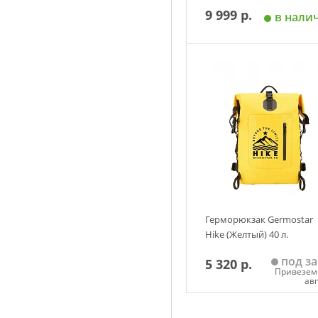
9 999 р.
в нали
Добавить в корзин
Герморюкзак Germostar
Hike (Желтый) 40 л.
под за
5 320 р.
Привезем 
ав
Добавить в корзин