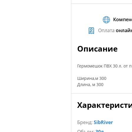
Компен
Оплата
онлай
Описание
Гермомешок ПВХ 30 л. от п
Ширина,м 300
Длина, м 300
Характерист
Бренд:
SibRiver
Объем:
30л