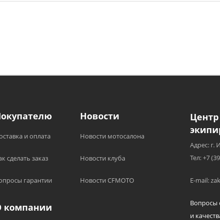
Покупателю
Новости
Центр
экипи
оставка и оплата
Новости мотосалона
Адрес: г. 
Тел: +7 (3
ак сделать заказ
Новости клуба
опросы гарантии
Новости CFMOTO
E-mail: z
Вопросы 
О компании
и качеств