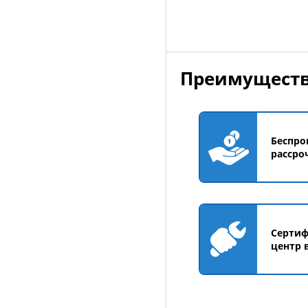
Преимуществ
Беспро
рассро
Серти
центр 