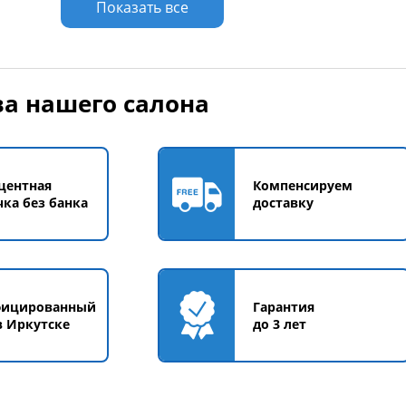
Показать все
а нашего салона
центная
Компенсируем
чка без банка
доставку
фицированный
Гарантия
в Иркутске
до 3 лет