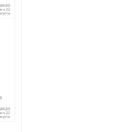
аказ
м к 22
вгуста
ну
)
аказ
м к 22
вгуста
ну