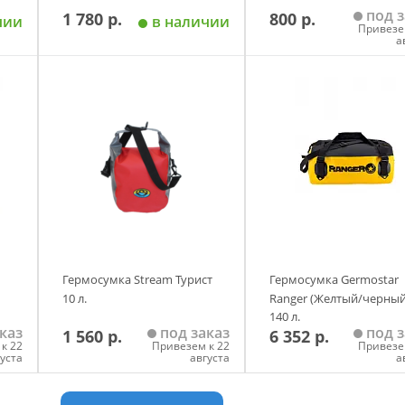
под з
1 780 р.
800 р.
чии
в наличии
Привезе
а
у
Добавить в корзину
Добавить в корзи
Размер
Жёлтый
Зеленый
Синий
Чёрный
Гермосумка Stream Турист
Гермосумка Germostar
10 л.
Ranger (Желтый/черный
140 л.
каз
под заказ
под з
1 560 р.
6 352 р.
к 22
Привезем к 22
Привезе
густа
августа
а
у
Добавить в корзину
Добавить в корзи