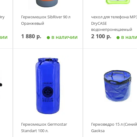
Dry
Гермомешок SibRiver 90 л
чехол для телефона МР
Оранжевый
DryCASE
водонепронецаемый
1 880 р.
2 100 р.
чии
в наличии
в нал
у
Добавить в корзину
Добавить в корзи
Гермомешок Germostar
Гермоведро 15 л (Синий
Standart 100 л.
Gaoksa