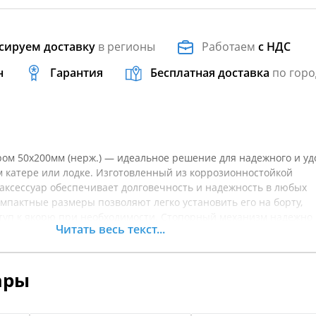
сируем доставку
в регионы
Работаем
с НДС
н
Гарантия
Бесплатная доставка
по горо
ором 50х200мм (нерж.) — идеальное решение для надежного и уд
 катере или лодке. Изготовленный из коррозионностойкой
аксессуар обеспечивает долговечность и надежность в любых
омпактные размеры позволяют легко установить его на борту,
туп к якорю при необходимости. Стопорный механизм надежно
Читать весь текст...
ращая его случайное сдвижение во время движения. Это особе
в штормовых условиях. Применение такого устройства помогае
аций и увеличить безопасность плавания. Royal's подходит для
ары
 и катеров. Перед покупкой рекомендуется уточнять характери