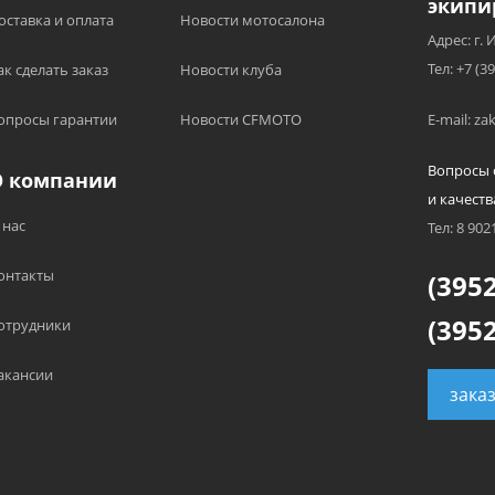
экипи
оставка и оплата
Новости мотосалона
Адрес: г. 
Тел: +7 (3
ак сделать заказ
Новости клуба
опросы гарантии
Новости CFMOTO
E-mail: z
Вопросы 
О компании
и качеств
 нас
Тел: 8 902
онтакты
(3952
(3952
отрудники
акансии
зака