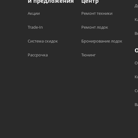
и предложения
центр
Д
Акции
Ремонт техники
К
Trade-In
Ремонт лодок
В
Система скидок
Бронирование лодок
Рассрочка
Тюнинг
О
К
С
В