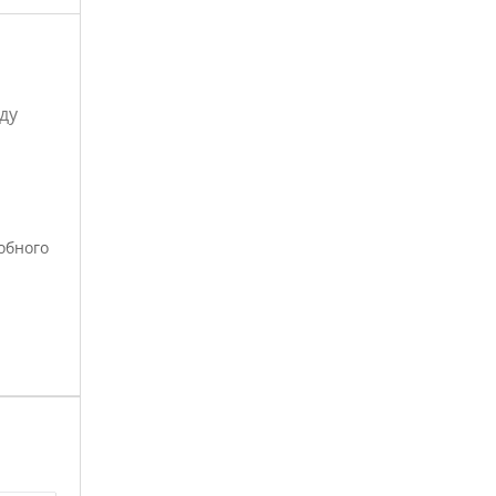
ду
обного
нно
т
стики