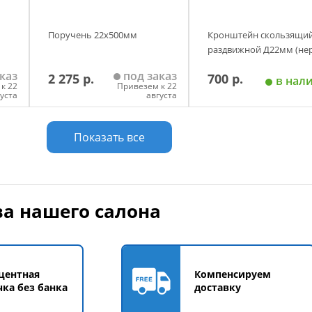
Поручень 22х500мм
Кронштейн скользящи
раздвижной Д22мм (не
каз
под заказ
2 275 р.
700 р.
в нал
к 22
Привезем к 22
густа
августа
у
Добавить в корзину
Добавить в корзи
Показать все
а нашего салона
центная
Компенсируем
чка без банка
доставку