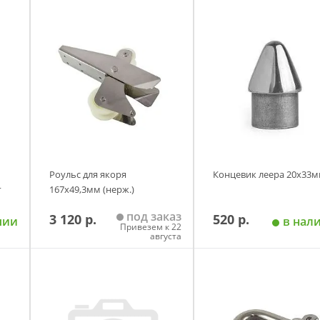
Роульс для якоря
Концевик леера 20х33
г
167х49,3мм (нерж.)
под заказ
3 120 р.
520 р.
чии
в нал
Привезем к 22
августа
у
Добавить в корзину
Добавить в корзи