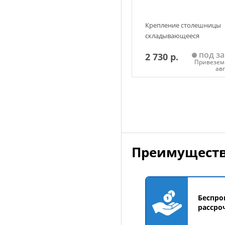
Крепление столешницы
складывающееся
под за
2 730 р.
Привезем 
ав
Добавить в корзин
Преимуществ
Беспро
рассро