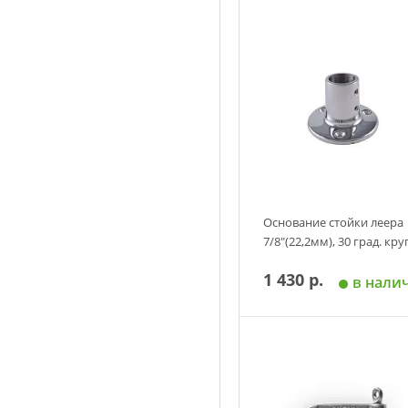
Основание стойки леера
7/8"(22,2мм), 30 град. кру
1 430 р.
в нали
Добавить в корзин