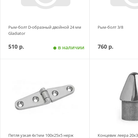
Рым-болт D-образный двойной 24 мм
Рым-болт 3/8
Gladiator
510 р.
760 р.
в наличии
Добавить в корзину
Добавить в
Петля узкая 4х1мм 100х25х5 нерж
Концевик леера 20х