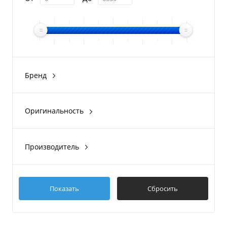
Бренд
Kofuku
Колесец
Оригинальность
Оригинал
Производитель
Easterner
Колесец
Kofuku
Показать
Сбросить
CIM