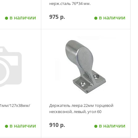
нерж.сталь 76*34 мм.
975 р.
в наличии
в наличии
 корзину
Добавить в корзину
11мм/127x38мм/
Держатель леера 22мм торцевой
м
несквозной, левый, угол 60
910 р.
в наличии
в наличии