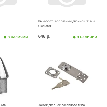
Рым-болт D-образный двойной 36 мм
Gladiator
646 р.
в наличии
в наличии
 корзину
Добавить в корзину
33мм
Замок дверной засовного типа