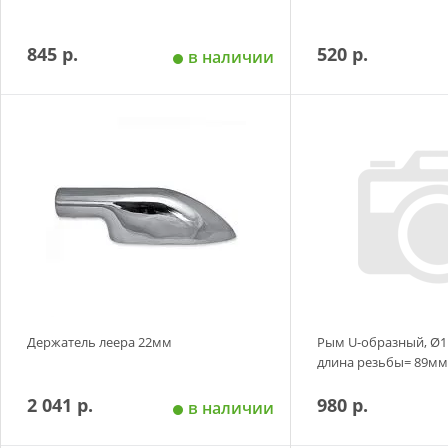
845 р.
520 р.
в наличии
Добавить в корзину
Добавить в
Держатель леера 22мм
Рым U-образный, Ø
длина резьбы= 89м
2 041 р.
980 р.
в наличии