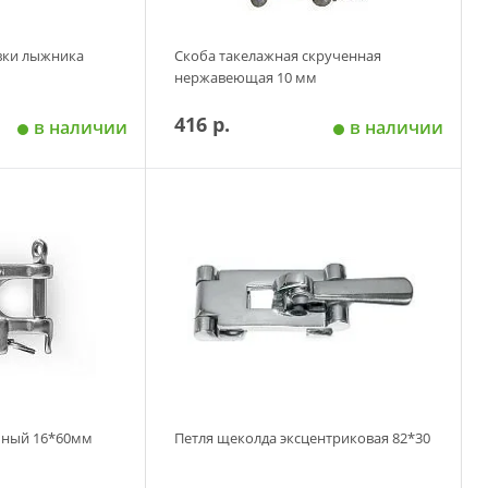
вки лыжника
Скоба такелажная скрученная
нержавеющая 10 мм
416 р.
в наличии
в наличии
 корзину
Добавить в корзину
чный 16*60мм
Петля щеколда эксцентриковая 82*30