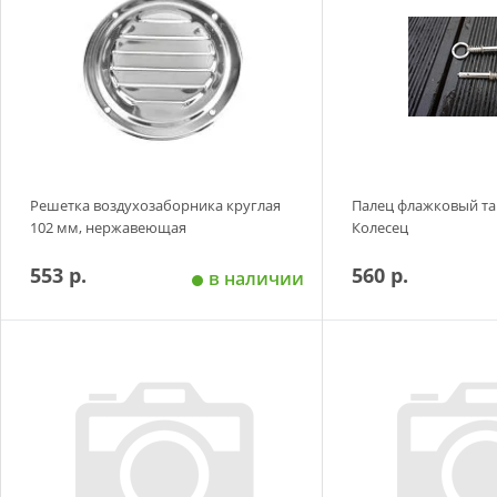
Решетка воздухозаборника круглая
Палец флажковый т
102 мм, нержавеющая
Колесец
553 р.
560 р.
в наличии
Добавить в корзину
Добавить в