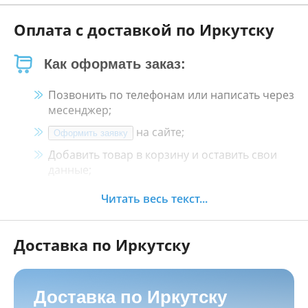
Оплата с доставкой по Иркутску
Как оформать заказ:
Позвонить по телефонам или написать через
месенджер;
на сайте;
Оформить заявку
Добавить товар в корзину и оставить свои
данные;
Менеджер свяжется с Вами в течение 30
Читать весь текст...
минут.
Доставка по Иркутску
Как оплатить:
Наличными, пластиковой картой, кредитной
картой и картой ХАЛВА в кассе нашего
Доставка по Иркутску
магазина по адресу
г. Иркутск, ул. Баррикад