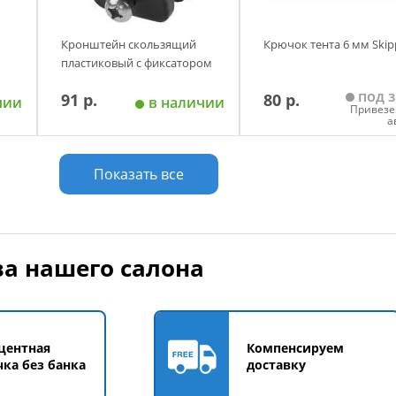
Кронштейн скользящий
Крючок тента 6 мм Skip
пластиковый с фиксатором
под з
91 р.
80 р.
чии
в наличии
Привезе
а
у
Добавить в корзину
Добавить в корзи
Показать все
а нашего салона
центная
Компенсируем
чка без банка
доставку