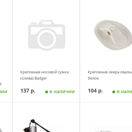
Крепление носовой сумки
Крепление леера оваль
(олива) Badger
белое
й
137 р.
104 р.
чии
в наличии
в нал
у
Добавить в корзину
Добавить в корзи