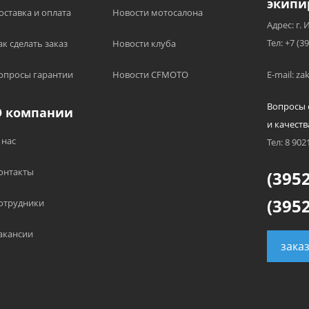
экипи
оставка и оплата
Новости мотосалона
Адрес: г. 
Тел: +7 (3
ак сделать заказ
Новости клуба
опросы гарантии
Новости CFMOTO
E-mail: z
Вопросы 
О компании
и качеств
 нас
Тел: 8 902
онтакты
(3952
(3952
отрудники
акансии
зака