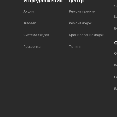
и предложения
центр
Д
Акции
Ремонт техники
К
Trade-In
Ремонт лодок
В
Система скидок
Бронирование лодок
Рассрочка
Тюнинг
О
К
С
В