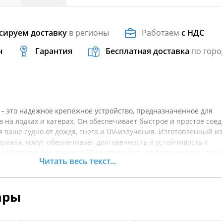
сируем доставку
в регионы
Работаем
с НДС
н
Гарантия
Бесплатная доставка
по горо
 – это надежное крепежное устройство, предназначенное для
 на лодках и катерах. Он обеспечивает быстрое и простое сое
я ваше судно от дождя, снега и UV-излучения. Изготовленный и
риала, хомут обеспечивает долговечность и устойчивость к
действиям. Его диаметр 22 мм подходит для большинства стан
Читать весь текст...
озволяя легко монтировать и демонтировать тенты. Хомут также
е ткани, обеспечивая максимальную защиту и комфорт. Не упу
кциональность вашего судна с помощью этого аксессуара! Пер
ары
точнять характеристики товара.