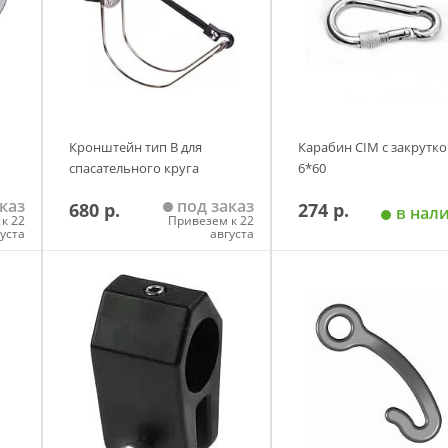
Кронштейн тип В для
Карабин CIM с закрутко
спасательного круга
6*60
каз
под заказ
680 р.
274 р.
в нал
к 22
Привезем к 22
густа
августа
у
Добавить в корзину
Добавить в корзи