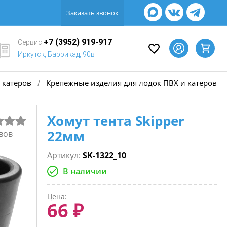
Заказать звонок
+7 (3952) 919-917
Сервис
Иркутск, Баррикад, 90в
 катеров
Крепежные изделия для лодок ПВХ и катеров
/
Хомут тента Skipper
22мм
вов
Артикул:
SK-1322_10
В наличии
Цена:
66 ₽