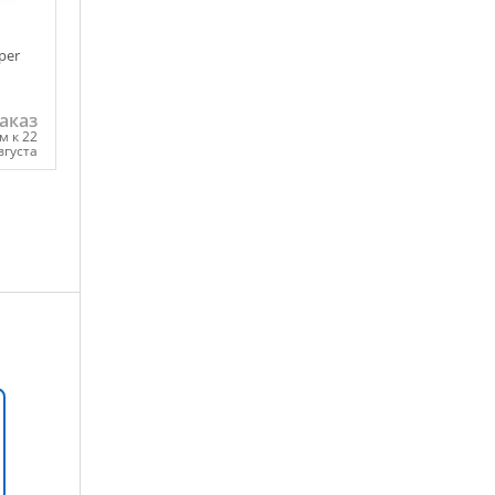
per
аказ
м к 22
вгуста
ну