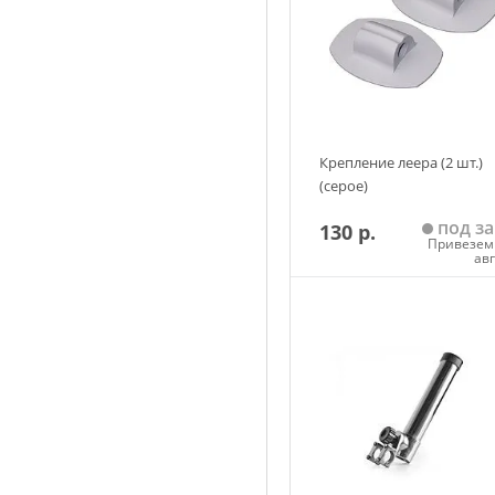
Крепление леера (2 шт.)
(серое)
под за
130 р.
Привезем 
ав
Добавить в корзин