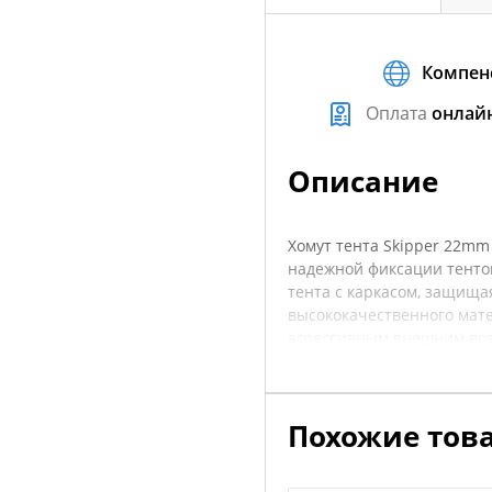
Компен
Оплата
онлай
Описание
Хомут тента Skipper 22mm
надежной фиксации тентов
тента с каркасом, защища
высококачественного мате
агрессивным внешним воз
каркасных конструкций, п
предотвращает провисани
возможность улучшить фун
Похожие тов
покупкой рекомендуется у