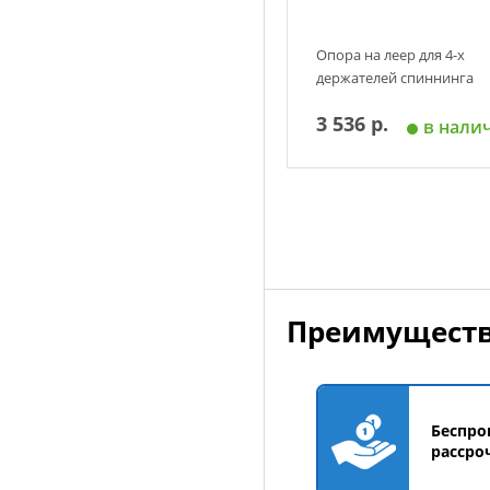
Опора на леер для 4-х
держателей спиннинга
3 536 р.
в нали
Добавить в корзин
Преимуществ
Беспро
рассро