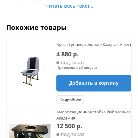
на стойку или платформу.
Читать весь текст...
Крепежные болты поставляются в комплекте с креслом.
Подушки на сиденье и спинке имеют наполнение из
мелкопористого поролона и покрытие из
Похожие товары
высококачественного винила, приспособленного к
использованию в морских условиях.
Совместимо с платформами: SK75301, SK75321, SK75316
Кресло универсальное (Камуфляж лес)
Совместимо со стойками: SK75302, SK75303, SK75305,
SK75307
4 880 р.
Материал корпуса: коррозионно-стойкий алюминий
под заказ
Материал накладок: морской винил, мелкопористый
Привезем к 23 августа
поролон
Габариты, мм: 419*394*603
Добавить в корзину
Цвет: угольный/синий/белый
Подробнее
Амортизационная стойка Рыболовная
Академия
12 500 р.
под заказ