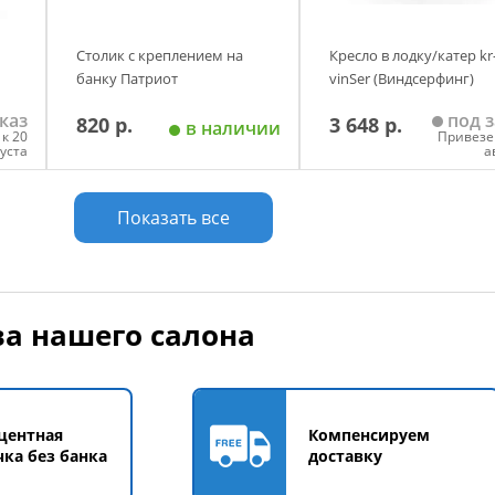
Столик с креплением на
Кресло в лодку/катер kr
банку Патриот
vinSer (Виндсерфинг)
каз
под з
820 р.
3 648 р.
в наличии
к 20
Привезе
густа
а
у
Добавить в корзину
Добавить в корзи
Показать все
а нашего салона
центная
Компенсируем
чка без банка
доставку