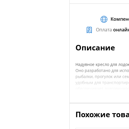
Компен
Оплата
онлай
Описание
Надувное кресло для лодо
Оно разработано для испо
рыбалки, прогулок или се
удобным для транспортир
обеспечивает долговечнос
расслаблению и приятном
позволяет быстро надувать
воды. Перед покупкой рек
Похожие тов