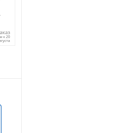
-
аказ
м к 20
вгуста
ну