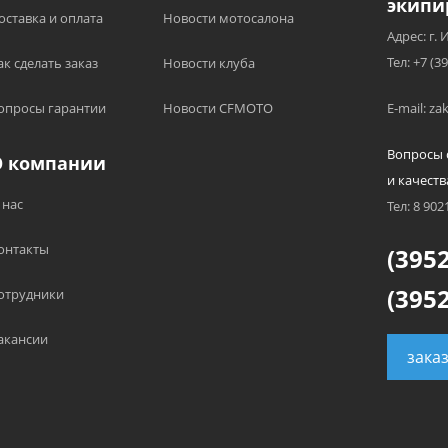
экипи
оставка и оплата
Новости мотосалона
Адрес: г. 
Тел: +7 (3
ак сделать заказ
Новости клуба
опросы гарантии
Новости CFMOTO
E-mail: z
Вопросы 
О компании
и качеств
 нас
Тел: 8 902
онтакты
(3952
(3952
отрудники
акансии
зака