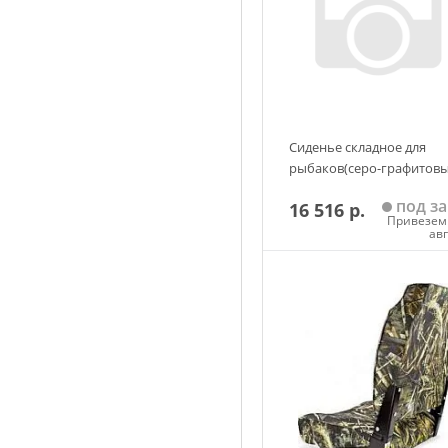
Сиденье складное для
рыбаков(серо-графитовы
под за
16 516 р.
Привезем 
ав
Добавить в корзин