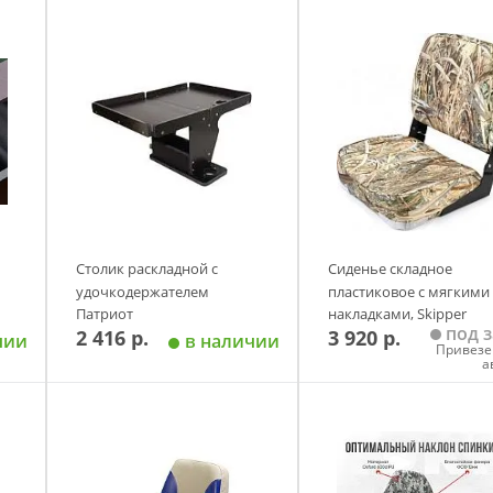
Столик раскладной с
Сиденье складное
удочкодержателем
пластиковое с мягкими
Патриот
накладками, Skipper
под з
2 416 р.
3 920 р.
(осенний камуфляж)
чии
в наличии
Привезе
а
у
Добавить в корзину
Добавить в корзи