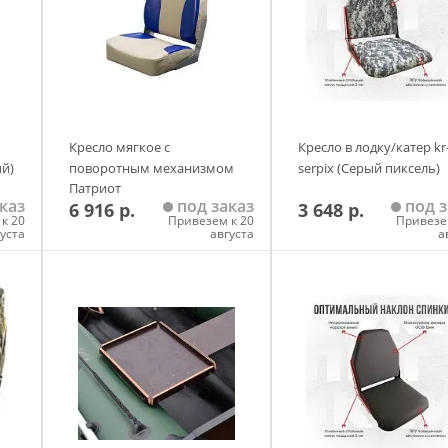
Кресло мягкое с
Кресло в лодку/катер kr
й)
поворотным механизмом
serpix (Серый пиксель)
Патриот
каз
под заказ
под з
6 916 р.
3 648 р.
к 20
Привезем к 20
Привезе
густа
августа
а
у
Добавить в корзину
Добавить в корзи