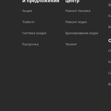
и предложения
центр
Д
Акции
Ремонт техники
К
Trade-In
Ремонт лодок
В
Система скидок
Бронирование лодок
Рассрочка
Тюнинг
О
К
С
В