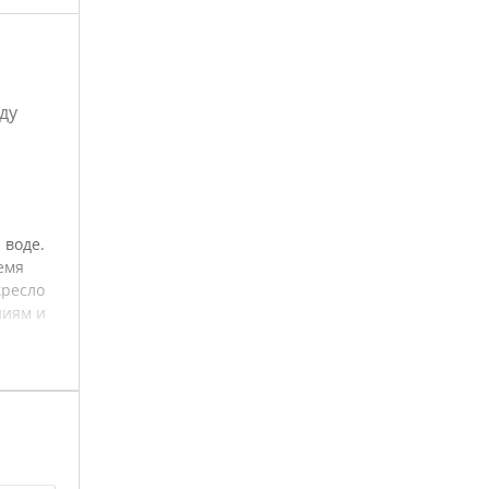
ду
 воде.
емя
кресло
ниям и
ии
зду на