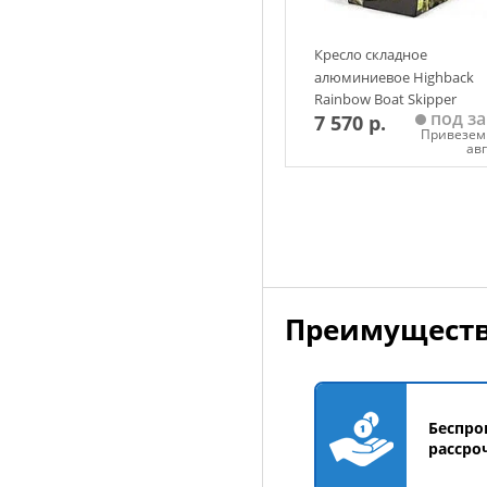
Кресло складное
алюминиевое Highback
Rainbow Boat Skipper
под за
7 570 р.
(летний камуфляж)
Привезем 
ав
Добавить в корзин
Преимуществ
Беспро
рассро