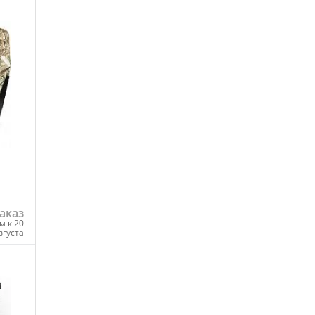
аказ
м к 20
вгуста
ну