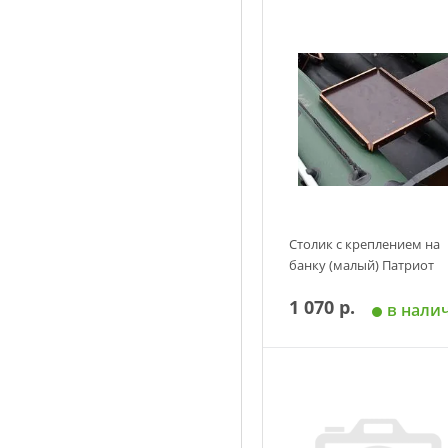
Столик с креплением на
банку (малый) Патриот
1 070 р.
в нали
Добавить в корзин