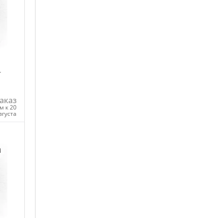
-
аказ
м к 20
вгуста
ну