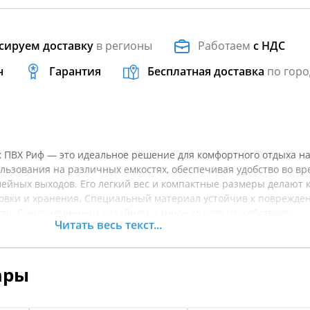
сируем доставку
в регионы
Работаем
с НДС
н
Гарантия
Бесплатная доставка
по горо
к ПВХ Риф — это идеальное решение для комфортного отдыха на
льзования на различных емкостях, обеспечивая удобство во вр
мейных выходов. Его легкий вес и компактные размеры делают 
овки и хранения. Специальный материал устойчив к поврежде
ть. С эргономичным дизайном, данное кресло способствует
Читать весь текст...
у времяпрепровождению на природе. Простота в использован
 и сдувать кресло, обеспечивая удобство при подготовке к вые
омендуется уточнять характеристики товара.
ары