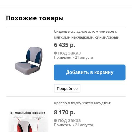
Веc 8.5 кг
Похожие товары
Материал изделия
Стойка оцинкованная
Материал сталь
Сиденье складное алюминиевое с
Марка стали 3сп5 (4 мм)
мягкими накладками, синий/серый
6 435 р.
Информация о производителе
под заказ
Производитель Практик
Привезем к 21 августа
Страна производителя Россия
Добавить в корзину
Подробнее
Кресло в лодку/катер NovgTrKr
8 170 р.
под заказ
Привезем к 21 августа