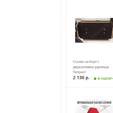
Габариты, мм: 515*460*38
Цвет: оливковый
Столик на борт с
держателями удилища
Патриот
2 130 р.
в нали
Добавить в корзин