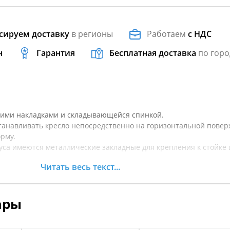
сируем доставку
в регионы
Работаем
с НДС
н
Гарантия
Бесплатная доставка
по горо
гкими накладками и складывающейся спинкой.
танавливать кресло непосредственно на горизонтальной повер
орму.
уса имеются металлические закладные для крепления к стойке 
Читать весь текст...
ются в комплекте с креслом.
атор складывания.
: SK75301, SK75321, SK75316
ары
K75302, SK75303, SK75305, SK75307
прочный пластик
кой винил