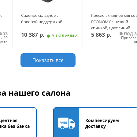
 с
Сиденье складное с
Кресло складное мягко
боковой поддержкой
ECONOMY с низкой
спинкой, цвет синий
каз
под з
10 387 р.
5 863 р.
в наличии
к 20
Привезе
густа
а
у
Добавить в корзину
Добавить в корзи
Показать все
а нашего салона
центная
Компенсируем
чка без банка
доставку