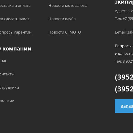
экипи
оставка и оплата
Новости мотосалона
Адрес: г. 
Тел: +7 (3
ак сделать заказ
Новости клуба
опросы гарантии
Новости CFMOTO
E-mail: z
Вопросы 
О компании
и качеств
 нас
Тел: 8 902
онтакты
(3952
(3952
отрудники
акансии
зака