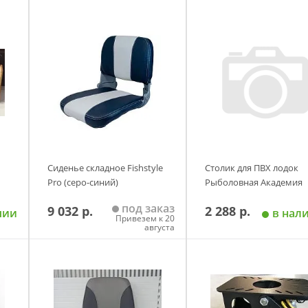
0
Сиденье складное Fishstyle
Столик для ПВХ лодок
Pro (серо-синий)
Рыболовная Академия
под заказ
9 032 р.
2 288 р.
чии
в нал
Привезем к 20
августа
у
Добавить в корзину
Добавить в корзи