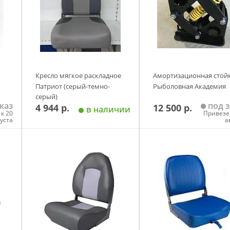
Кресло мягкое раскладное
Амортизационная стой
Патриот (серый-темно-
Рыболовная Академия
серый)
каз
под з
4 944 р.
12 500 р.
в наличии
к 20
Привезе
густа
а
у
Добавить в корзину
Добавить в корзи