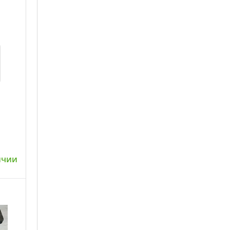
ичии
ну