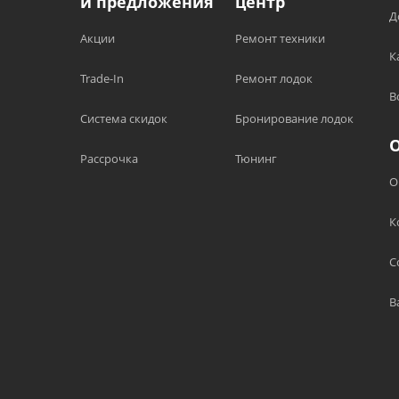
и предложения
центр
Д
Акции
Ремонт техники
К
Trade-In
Ремонт лодок
В
Система скидок
Бронирование лодок
Рассрочка
Тюнинг
О
К
С
В