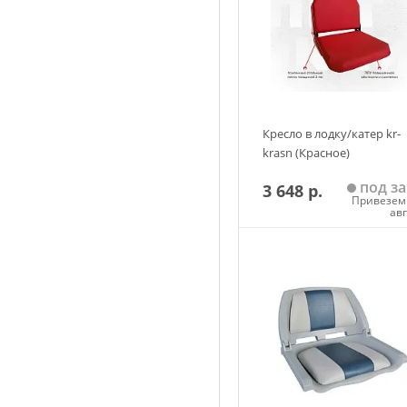
Кресло в лодку/катер kr-
krasn (Красное)
под за
3 648 р.
Привезем 
ав
Добавить в корзин