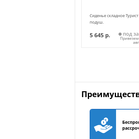
Сиденье складное Турист
подуш.
под за
5 645 р.
Привезем 
ав
Добавить в корзин
Преимуществ
Беспро
рассро