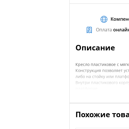
Компен
Оплата
онлай
Описание
Кресло пластиковое с мя
Конструкция позволяет ус
либо на стойку или платф
Внутри пластикового корп
платформе.
Крепежные болты поставля
Спинка кресла имеет фикс
Совместимо с платформами
Похожие тов
Совместимо со стойками: S
Материал корпуса: ударо
Материал накладок: морс