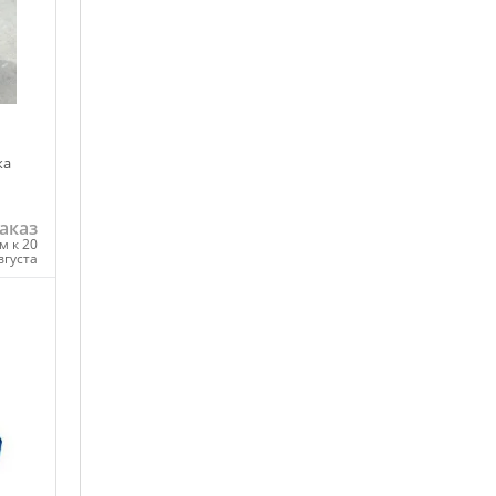
ка
аказ
м к 20
вгуста
ну