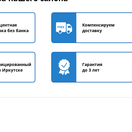
центная
Компенсируем
чка без банка
доставку
фицированный
Гарантия
в Иркутске
до 3 лет