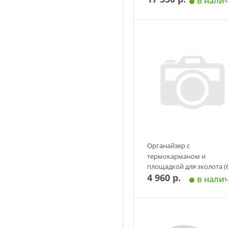
в нали
Добавить в корзин
Органайзер с
термокарманом и
площадкой для эхолота (
4 960 р.
(01-65) X-River (Серый)
в нали
Добавить в корзин