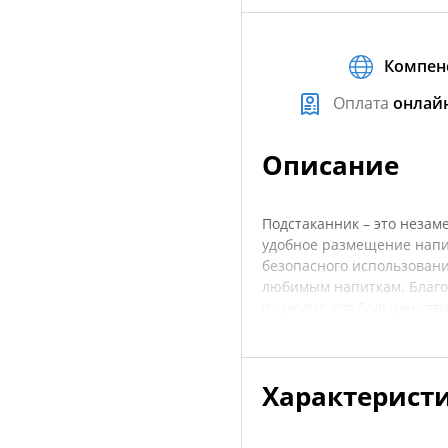
Компен
Оплата
онлай
Описание
Подстаканник – это неза
удобное размещение напит
безопасного использовани
любимым напиткам. Благод
подходит для большинства
использования в любых ус
устойчив к воздействию в
даже в самых экстремальн
Характерист
вид гармонично вписывают
уточнять характеристики 