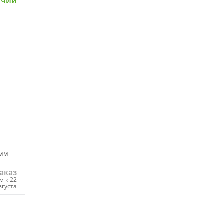
ичии
ну
 мм
аказ
м к 22
вгуста
ну