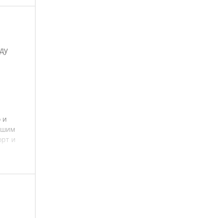
ду
 и
ашим
орт и
нник
ность
ний