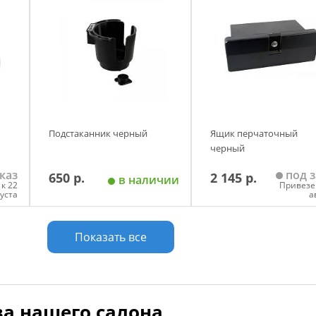
Подстаканник черный
Ящик перчаточный
черный
каз
под з
650 р.
2 145 р.
в наличии
к 22
Привезе
густа
а
у
Добавить в корзину
Добавить в корзи
Показать все
а нашего салона