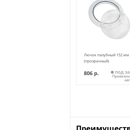
Лючок палубный 152 мм
(прозрачный)
под за
806 р.
Привезем 
ав
Добавить в корзин
Преимуществ