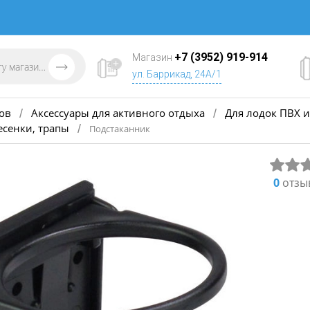
+7 (3952) 919-914
Магазин
ул. Баррикад, 24А/1
ов
Аксессуары для активного отдыха
Для лодок ПВХ и
/
/
есенки, трапы
/
Подстаканник
0
отзы