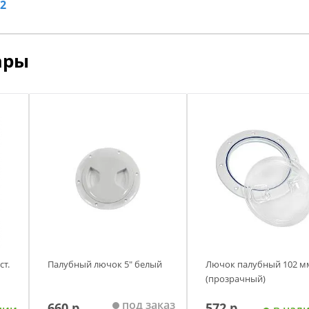
2
ары
ст.
Палубный лючок 5" белый
Лючок палубный 102 м
(прозрачный)
под заказ
660 р.
572 р.