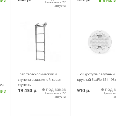
чии
в нал
Привезем к 22
августа
у
Добавить в корзину
Добавить в корзи
Трап телескопический 4
Люк доступа палубный
ступени выдвижной, серая
круглый SeaFlo 151-198
65)
ступень
под заказ
под з
19 430 р.
910 р.
чии
Привезем к 22
Привезе
августа
а
у
Добавить в корзину
Добавить в корзи