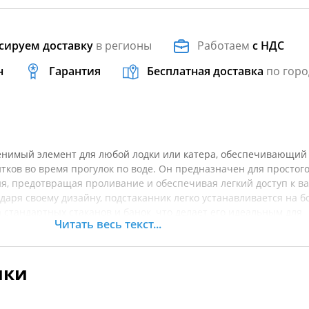
сируем доставку
в регионы
Работаем
с НДС
н
Гарантия
Бесплатная доставка
по горо
менимый элемент для любой лодки или катера, обеспечивающий
ков во время прогулок по воде. Он предназначен для простого
я, предотвращая проливание и обеспечивая легкий доступ к в
аря своему дизайну, подстаканник легко устанавливается на б
 стандартных стаканов и банок, что делает его идеальным для
Читать весь текст...
ловиях. Изготовленный из прочных материалов, этот подстака
лаги и ультрафиолетового излучения, что гарантирует долговеч
ых морских условиях. Его компактный размер и стильный внеш
ики
ся в интерьер вашего судна. Перед покупкой рекомендуется
товара.