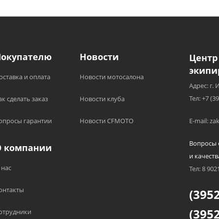
Покупателю
Новости
Центр
экипи
оставка и оплата
Новости мотосалона
Адрес: г. 
Тел: +7 (3
ак сделать заказ
Новости клуба
опросы гарантии
Новости CFMOTO
E-mail: z
Вопросы 
О компании
и качеств
 нас
Тел: 8 902
онтакты
(3952
(3952
отрудники