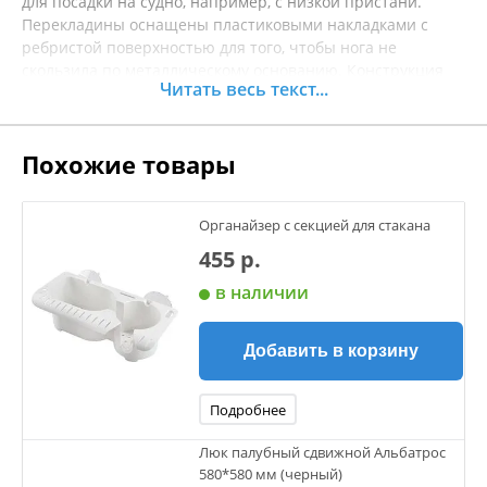
для посадки на судно, например, с низкой пристани.
Перекладины оснащены пластиковыми накладками с
ребристой поверхностью для того, чтобы нога не
скользила по металлическому основанию. Конструкция
Читать весь текст...
трапа позволяет предельно просто увеличить его длину.
Компактный - легко сложить или разложить.
Материал Нержавеющая сталь (AISI 316)
Похожие товары
Длина 875 мм
Ширина 285 мм
Диаметр трубы 19/25.5/32 мм
Органайзер с секцией для стакана
Производитель Sumar
Страна производителя Китай
455 р.
в наличии
Добавить в корзину
Подробнее
Люк палубный сдвижной Альбатрос
580*580 мм (черный)