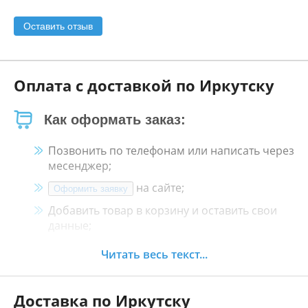
Оставить отзыв
Оплата с доставкой по Иркутску
Как оформать заказ:
Позвонить по телефонам или написать через
месенджер;
на сайте;
Оформить заявку
Добавить товар в корзину и оставить свои
данные;
Менеджер свяжется с Вами в течение 30
Читать весь текст...
минут.
Доставка по Иркутску
Как оплатить: