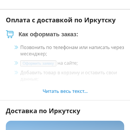
Оплата с доставкой по Иркутску
Как оформать заказ:
Позвонить по телефонам или написать через
месенджер;
на сайте;
Оформить заявку
Добавить товар в корзину и оставить свои
данные;
Менеджер свяжется с Вами в течение 30
Читать весь текст...
минут.
Доставка по Иркутску
Как оплатить:
Наличными, пластиковой картой, кредитной