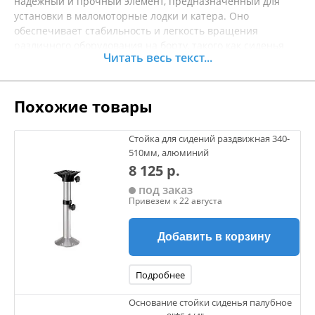
надежный и прочный элемент, предназначенный для
установки в маломоторные лодки и катера. Оно
обеспечивает стабильность и легкость вращения
различного оборудования на борту, такого как сиденья
Читать весь текст...
или столы. Изготовлено из высококачественных
материалов, что гарантирует долговечность и стойкость к
воздействию влаги и коррозии. Установка нижнего
Похожие товары
основания позволяет оптимизировать пространство на
палубе и повысить комфорт использования судна. Это
идеальный выбор для владельцев плавательных средств,
Стойка для сидений раздвижная 340-
стремящихся улучшить функциональность своей лодки
510мм, алюминий
или катера. Перед покупкой рекомендуется уточнять
8 125 р.
характеристики товара.
под заказ
Привезем к 22 августа
Добавить в корзину
Подробнее
Основание стойки сиденья палубное