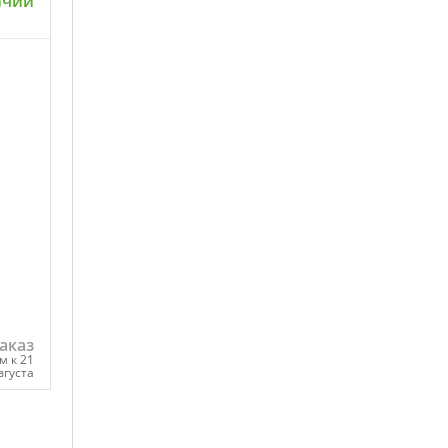
ичии
ну
аказ
м к 21
вгуста
ну