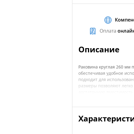
Компен
Оплата
онлай
Описание
Раковина круглая 260 мм 
обеспечивая удобное испо
подходит для использован
размеры позволяют легко 
достаточную вместимость 
прочных материалов, рако
долговечность при эксплуа
делают её отличным выбор
Характерист
уточнять характеристики 