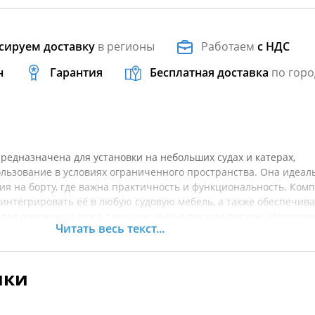
сируем доставку
в регионы
Работаем
с НДС
н
Гарантия
Бесплатная доставка
по горо
предназначена для установки на небольших судах и катерах,
льзование в условиях ограниченного пространства. Она идеал
ия на борту, где важна практичность и функциональность. Ком
интегрировать её в любую судовую мебель, а также обеспечив
для различных нужд, таких как мытье рук или посуды. Изготовл
Читать весь текст...
вина устойчива к воздействию влаги и коррозии, что гарантир
тации в сложных морских условиях. Легкость в установке и ухо
ом для владельцев малых судов. Перед покупкой рекомендует
ики
товара.