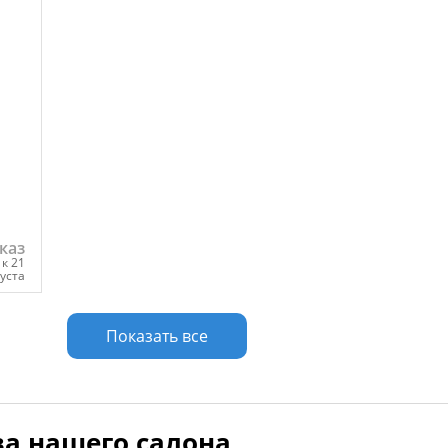
каз
к 21
густа
у
Показать все
а нашего салона