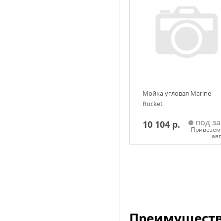
Мойка угловая Marine
Rocket
под за
10 104 р.
Привезем 
ав
Добавить в корзин
Преимуществ