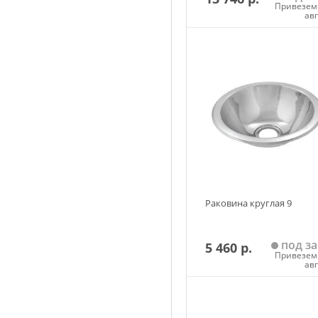
Привезем 
ав
Добавить в корзин
Раковина круглая 9
под за
5 460 р.
Привезем 
ав
Добавить в корзин