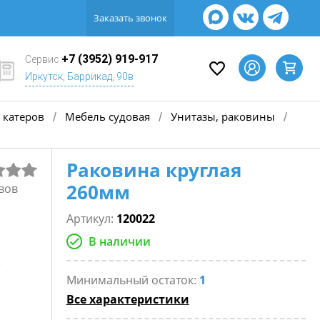
Заказать звонок
+7 (3952) 919-917
Сервис
Иркутск, Баррикад, 90в
 катеров
Мебель судовая
Унитазы, раковины
/
/
/
Раковина круглая
260мм
вов
Артикул:
120022
В наличии
Минимальный остаток:
1
Все характеристики