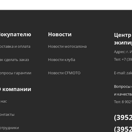
Покупателю
Новости
Центр
экипи
оставка и оплата
Новости мотосалона
Адрес: г. 
Тел: +7 (3
ак сделать заказ
Новости клуба
опросы гарантии
Новости CFMOTO
E-mail: z
Вопросы 
О компании
и качеств
 нас
Тел: 8 902
онтакты
(3952
(3952
отрудники