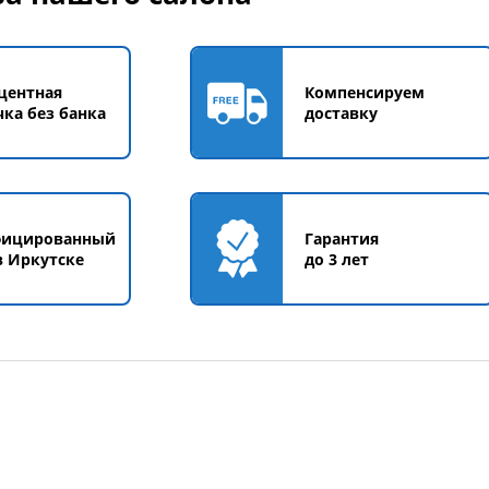
центная
Компенсируем
чка без банка
доставку
фицированный
Гарантия
в Иркутске
до 3 лет