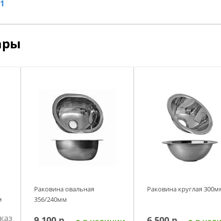
1
ары
Раковина овальная
Раковина круглая 300м
м
356/240мм
каз
9 100 р.
6 500 р.