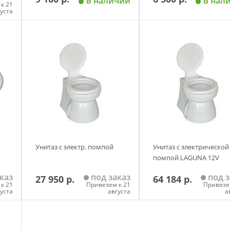
в наличии
в нал
к 21
густа
у
Добавить в корзину
Добавить в корзи
Унитаз с электр. помпой
Унитаз с электрической
помпой LAGUNA 12V
каз
под заказ
под з
27 950 р.
64 184 р.
к 21
Привезем к 21
Привезе
густа
августа
а
у
Добавить в корзину
Добавить в корзи