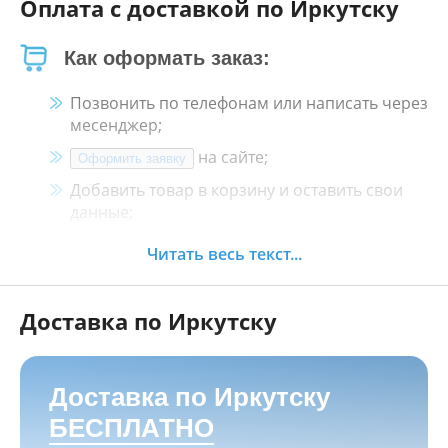
Оплата с доставкой по Иркутску
Как оформать заказ:
Позвонить по телефонам или написать через
месенджер;
на сайте;
Оформить заявку
Добавить товар в корзину и оставить свои
данные;
Менеджер свяжется с Вами в течение 30
Читать весь текст...
минут.
Доставка по Иркутску
Как оплатить:
Наличными, пластиковой картой, кредитной
картой и картой ХАЛВА в кассе нашего
Доставка по Иркутску
магазина по адресу
г. Иркутск, ул. Баррикад
БЕСПЛАТНО
24а, Мотосалон БАРС
;