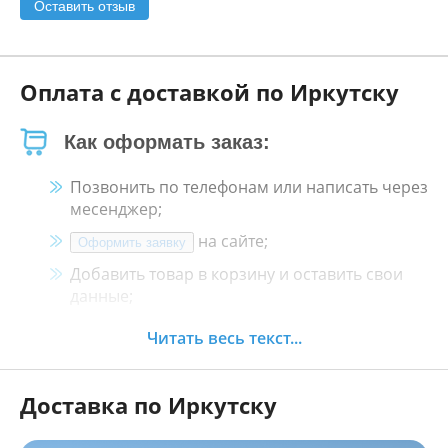
Оставить отзыв
Оплата с доставкой по Иркутску
Как оформать заказ:
Позвонить по телефонам или написать через
месенджер;
на сайте;
Оформить заявку
Добавить товар в корзину и оставить свои
данные;
Менеджер свяжется с Вами в течение 30
Читать весь текст...
минут.
Доставка по Иркутску
Как оплатить: