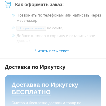
Как оформать заказ:
Позвонить по телефонам или написать через
месенджер;
на сайте;
Оформить заявку
Добавить товар в корзину и оставить свои
данные;
Менеджер свяжется с Вами в течение 30
Читать весь текст...
минут.
Доставка по Иркутску
Как оплатить:
Наличными, пластиковой картой, кредитной
картой и картой ХАЛВА в кассе нашего
Доставка по Иркутску
магазина по адресу
г. Иркутск, ул. Баррикад
БЕСПЛАТНО
24а, Мотосалон БАРС
;
Переводом на корпоративную карту
Быстро и бесплатно доставим товар по