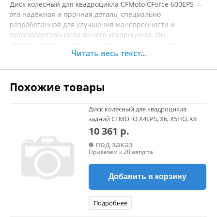
Диск колесный для квадроцикла CFMoto CForce 600EPS —
это надёжная и прочная деталь, специально
разработанная для улучшения маневренности и
производительности вашего квадроцикла. Он
обеспечивает отличное сцепление с различными типами
Читать весь текст...
поверхности, что делает его идеальным выбором для
активного отдыха на природе, а также при преодолении
сложных препятствий. Модель выполнена из
Похожие товары
высококачественного материала, что гарантирует
долговечность и стойкость к механическим
повреждениям. Установка данного диска обеспечит более
Диск колесный для квадроцикла
стабильное и комфортное движение, а также повысит
задний CFMOTO X4EPS, X6, X5HO, X8
общую проходимость вашего автомобиля. Этот диск
10 361 р.
станет отличным дополнением вашего квадроцикла и
под заказ
поможет раскрыть его потенциал на новой высоте. Перед
Привезем к 20 августа
покупкой рекомендуется уточнять характеристики
товара.
Добавить в корзину
Подробнее