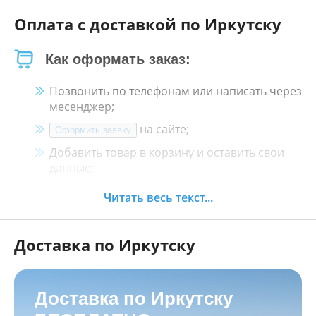
Оплата с доставкой по Иркутску
Как оформать заказ:
Позвонить по телефонам или написать через
месенджер;
на сайте;
Оформить заявку
Добавить товар в корзину и оставить свои
данные;
Менеджер свяжется с Вами в течение 30
Читать весь текст...
минут.
Доставка по Иркутску
Как оплатить:
Наличными, пластиковой картой, кредитной
картой и картой ХАЛВА в кассе нашего
Доставка по Иркутску
магазина по адресу
г. Иркутск, ул. Баррикад