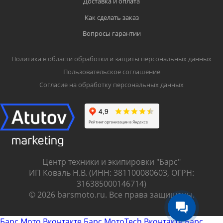
Доставка и оплата
Как сделать заказ
Вопросы гарантии
Политика в области обработки и защиты персональных данных
Пользовательское соглашение
Согласие на обработку персональных данных
Центр техники и экипировки "Барс"
ИП Коваль Н.В. (ИНН: 381100080603, ОГРН:
316385000146714)
© 2026 barsmoto.ru. Все права защищены.
Барс Мото Вконтакте
Барс МотоTech Вконтакте
Барс