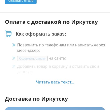
Оставить отзыв
Оплата с доставкой по Иркутску
Как оформать заказ:
Позвонить по телефонам или написать через
месенджер;
на сайте;
Оформить заявку
Добавить товар в корзину и оставить свои
данные;
Менеджер свяжется с Вами в течение 30
Читать весь текст...
минут.
Доставка по Иркутску
Как оплатить:
Наличными, пластиковой картой, кредитной