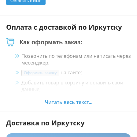
Оставить отзыв
Оплата с доставкой по Иркутску
Как оформать заказ:
Позвонить по телефонам или написать через
месенджер;
на сайте;
Оформить заявку
Добавить товар в корзину и оставить свои
данные;
Менеджер свяжется с Вами в течение 30
Читать весь текст...
минут.
Доставка по Иркутску
Как оплатить:
Наличными, пластиковой картой, кредитной