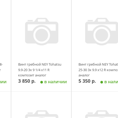
8-
Винт гребной NEY Tohatsu
Винт гребной NEY Tohat
т
9.9-20 3х 9 1/4 х11 R
25-30 3х 9.9 х12 R компо
композит аналог
аналог
3 850 р.
5 350 р.
чии
в наличии
в нал
у
Добавить в корзину
Добавить в корзи