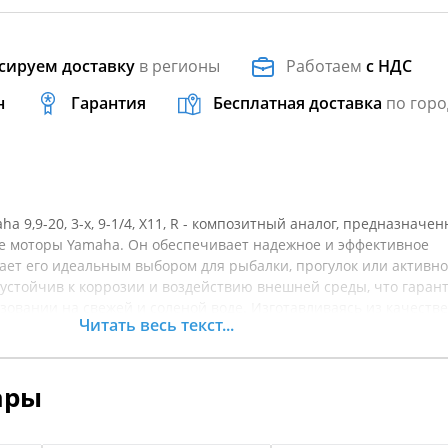
сируем доставку
в регионы
Работаем
с НДС
н
Гарантия
Бесплатная доставка
по горо
a 9,9-20, 3-х, 9-1/4, Х11, R - композитный аналог, предназначе
ые моторы Yamaha. Он обеспечивает надежное и эффективное
лает его идеальным выбором для рыбалки, прогулок или активно
т устойчив к коррозии и воздействию внешней среды, что гаран
зовании на свежей и соленой воде. Изготавливаясь из качеств
Читать весь текст...
винт обеспечивает отличные характеристики работы и простот
ет хорошую маневренность и ускорение, что позволит вам усп
 в различных условиях водоемов. Перед покупкой рекомендуетс
ары
товара.