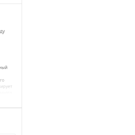
ду
нный
го
тирует
енного
у
ешно
я