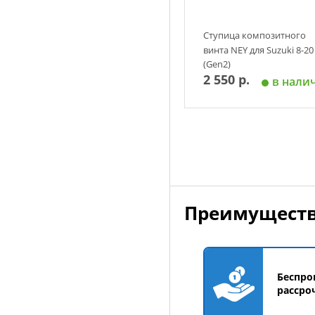
Ступица композитного
винта NEY для Suzuki 8-20
(Gen2)
2 550 р.
в нали
Добавить в корзин
Преимуществ
Беспро
рассро