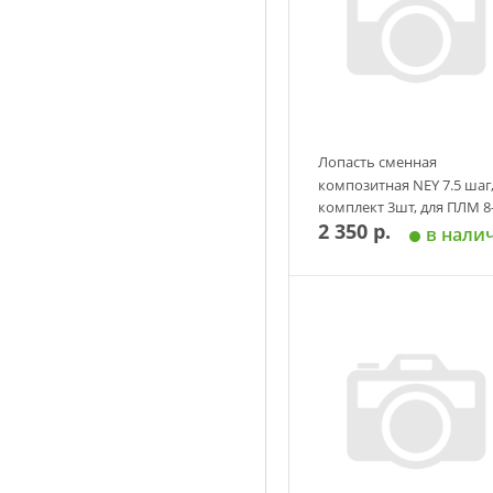
Лопасть сменная
композитная NEY 7.5 шаг
комплект 3шт, для ПЛМ 8
2 350 р.
9.8 л.с.
в нали
Добавить в корзин