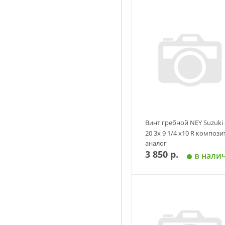
Винт гребной NEY Suzuki 
20 3х 9 1/4 х10 R компози
аналог
3 850 р.
в нали
Добавить в корзин