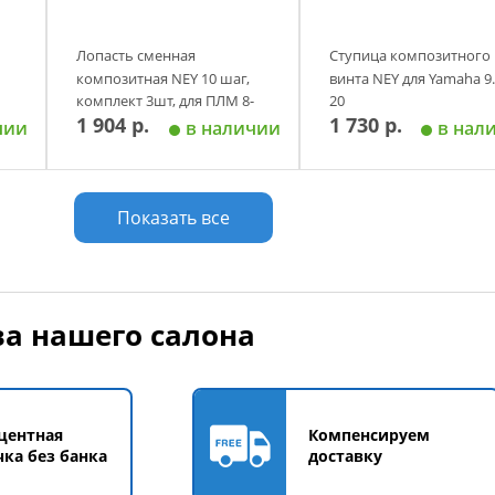
Лопасть сменная
Ступица композитного
композитная NEY 10 шаг,
винта NEY для Yamaha 9.
комплект 3шт, для ПЛМ 8-
20
1 904 р.
1 730 р.
20 л.с.
чии
в наличии
в нал
у
Добавить в корзину
Добавить в корзи
Показать все
а нашего салона
центная
Компенсируем
чка без банка
доставку