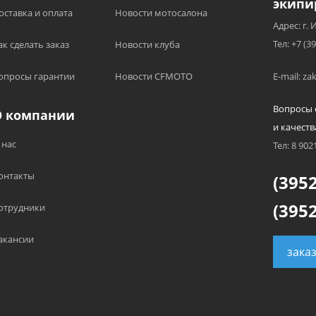
экипи
оставка и оплата
Новости мотосалона
Адрес: г. 
Тел: +7 (3
ак сделать заказ
Новости клуба
опросы гарантии
Новости CFMOTO
E-mail: z
Вопросы 
О компании
и качеств
 нас
Тел: 8 902
онтакты
(3952
(3952
отрудники
акансии
зака