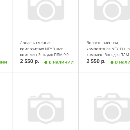
Лопасть сменная
Лопасть сменная
,
композитная NEY 9 шаг,
композитная NEY 11 шаг
-
комплект 3шт, для ПЛМ 9.9-
комплект 3шт, для ПЛМ 
2 550 р.
2 550 р.
20 л.с.
20 л.с.
чии
в наличии
в нал
у
Добавить в корзину
Добавить в корзи