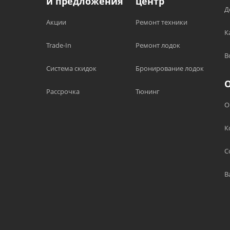
и предложения
центр
Д
Акции
Ремонт техники
К
Trade-In
Ремонт лодок
В
Система скидок
Бронирование лодок
Рассрочка
Тюнинг
О
К
С
В