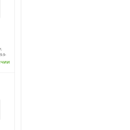
,
9.9-
ичии
ну