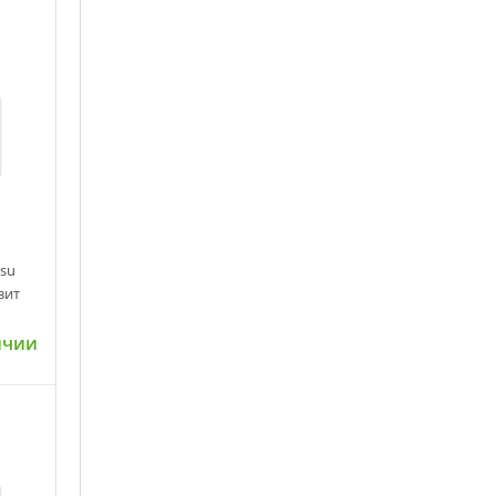
su
зит
ичии
ну