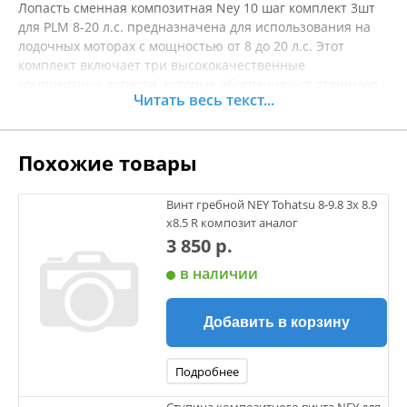
Лопасть сменная композитная Ney 10 шаг комплект 3шт
для PLM 8-20 л.с. предназначена для использования на
лодочных моторах с мощностью от 8 до 20 л.с. Этот
комплект включает три высококачественные
композитные лопасти, которые обеспечивают отличную
Читать весь текст...
эффективность работы и надежность на воде. Лопасти
выполнены из прочного материала, что гарантирует
устойчивость к механическим повреждениям и
Похожие товары
долговечность. Они разработаны для оптимизации тяги,
уменьшая вибрацию и улучшая общую
производительность вашего лодочного мотора. Эти
Винт гребной NEY Tohatsu 8-9.8 3х 8.9
лопасти обеспечивают надежное и простое крепление,
х8.5 R композит аналог
что позволяет легко заменять их при необходимости.
3 850 р.
Будь вы профессиональным рыболовом или любителем
в наличии
водных прогулок, комфорт и эффективность на воде -
залог успешного времяпрепровождения. Лопасть
сменная композитная Ney отлично подходит для
Добавить в корзину
различных условий эксплуатации и поможет вам
раскрыть весь потенциал вашего мотора. Перед покупкой
рекомендуется уточнять характеристики товара.
Подробнее